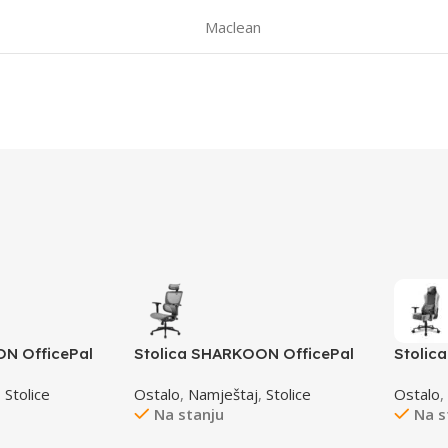
Maclean
N OfficePal
Stolica SHARKOON OfficePal
Stolic
e and
C40M, Comfortable and
Skille
,
Stolice
Ostalo
,
Namještaj
,
Stolice
Ostalo
Breathable
Fabric
Na stanju
Na s