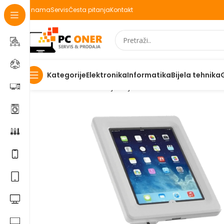
O nama
Servis
Česta pitanja
Kontakt
Elektronika
Informatika
Bijela tehnika
Kategorije
Početna
Ostalo
Namještaj
Maclean Stalak za tablet 