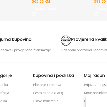
565,00
KM
599,00
Dodaj u korpu
Dodaj 
gurna kupovina
Provjerena kvali
odataka i provjerene transakcije.
Odabrani proizvodi renomir
gorije
Kupovina i podrška
Moj račun
atika
Plaćanje i dostava
Prijava / Regist
iferija
Česta pitanja (FAQ)
Moje narudžb
onika
Uslovi korištenja
Lista želja