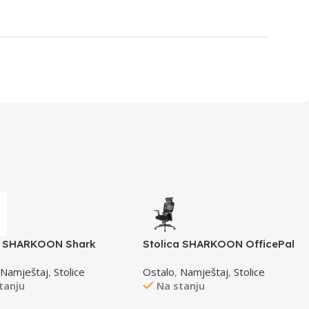
a SHARKOON Shark
Stolica SHARKOON OfficePal
r SGS30 Gaming gy
C50
,
Namještaj
,
Stolice
Ostalo
,
Namještaj
,
Stolice
-Platno Black/Grey
tanju
Na stanju