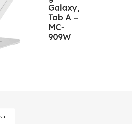
Galaxy,
Tab A –
MC-
909W
ava