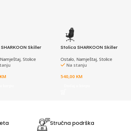
a SHARKOON Skiller
Stolica SHARKOON Skiller
fabric bk/gy Grey
SGS40 fabric bk black
,
Namještaj
,
Stolice
Ostalo
,
Namještaj
,
Stolice
tanju
Na stanju
KM
540,00
KM
u korpu
Dodaj u korpu
teta
Stručna podrška