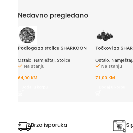
Nedavno pregledano
Podloga za stolicu SHARKOON
Točkovi za SHAR
SKILLER SFM10
SKILLER, ELBRU
Ostalo
,
Namještaj
,
Stolice
Ostalo
,
Namještaj
Na stanju
Na stanju
64,00
KM
71,00
KM
Dodaj u korpu
Dodaj u korpu
Brza isporuka
Si