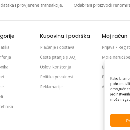
odataka i provjerene transakcije.
Odabrani proizvodi renomir
gorije
Kupovina i podrška
Moj račun
atika
Plaćanje i dostava
Prijava / Regist
iferija
Česta pitanja (FAQ)
Moje narudžb
onika
Uslovi korištenja
Lista želja
ari
Politika privatnosti
Poređenje pro
Kako bismo p
pohranu i/il
ice
Reklamacije
Adrese i podaci
omogućit će
jedinstvenih
li
može negati
 tehnika
Pr