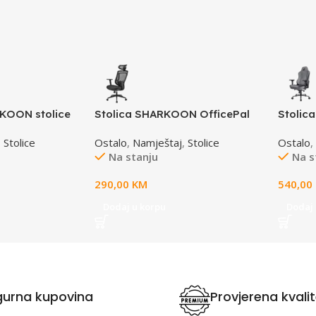
KOON stolice
Stolica SHARKOON OfficePal
Stolic
S, SW10
C10, Comfortable and
SGS40 
,
Stolice
Ostalo
,
Namještaj
,
Stolice
Ostalo
Breathable
Na stanju
Na s
290,00
KM
540,00
Dodaj u korpu
Dodaj 
gurna kupovina
Provjerena kvali