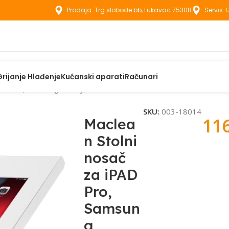
Prodaja: Trg slobode bb, Lukavac 75308
Servis:
Grijanje Hlađenje
Kućanski aparati
Računari
iPAD Pro, Samsung Galaxy, Tab A – MC-909W
SKU:
003-18014
11
Maclea
n Stolni
nosač
za iPAD
Pro,
Samsun
g