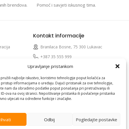
anih brendova.
Pomoć i savjeti iskusnog tima.
Kontakt informacije
racija
Branilaca Bosne, 75 300 Lukavac
e
+387 35 555 999
Upravljanje pristankom
info@pconer.ba
izvoda
ID: 4210115760008
ružili najbolje iskustvo, koristimo tehnologije poput kolačića za
i pristup informacijama o uređaju. Dajući pristanak za ove tehnologije,
 profila
PDV : 210115760008
te nam da obradimo podatke poput ponašanja pri pretraživanju ili
 ID-ova na ovoj stranici. Nepoštivanje pristanka ili povlačenje pristanka
vno utjecati na određene funkcije i značajke.
ihvati
Odbij
Pogledajte postavke