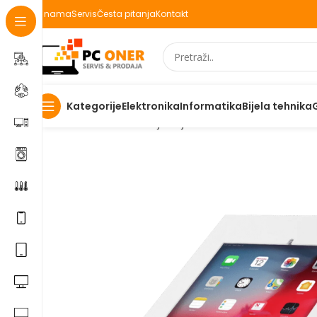
O nama
Servis
Česta pitanja
Kontakt
Elektronika
Informatika
Bijela tehnika
Kategorije
Početna
Ostalo
Namještaj
Maclean Stolni nosač za 