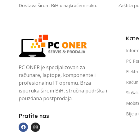
Dostava širom BiH u najkraćem roku.
Zaštita p
Kate
Inform
PC Per
PC ONER je specijalizovan za
Elektr
računare, laptope, komponente i
Račun
profesionalnu IT opremu. Brza
isporuka širom BiH, stručna podrška i
Slušal
pouzdana postprodaja.
Mobite
Bijela
Pratite nas