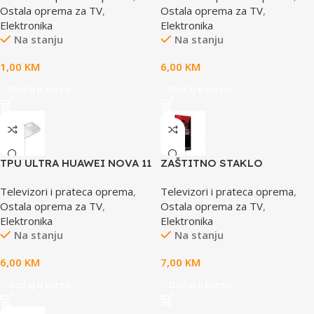
Ostala oprema za TV
,
Ostala oprema za TV
,
Elektronika
Elektronika
Na stanju
Na stanju
1,00
KM
6,00
KM
Dodaj u korpu
Dodaj u korpu
TPU ULTRA HUAWEI NOVA 11
ZAŠTITNO STAKLO
PRO WHITE
TEMPERED XIAOMI MI 11T
Televizori i prateca oprema
,
Televizori i prateca oprema
,
PRO
Ostala oprema za TV
,
Ostala oprema za TV
,
Elektronika
Elektronika
Na stanju
Na stanju
6,00
KM
7,00
KM
Dodaj u korpu
Dodaj u korpu