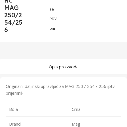
RC
MAG
sa
250/2
PDV-
54/25
6
om
Opis proizvoda
Originalni daljinski upravljač za MAG 250 / 254 / 256 iptv
prijemnik
Boja
Crna
Brand
Mag