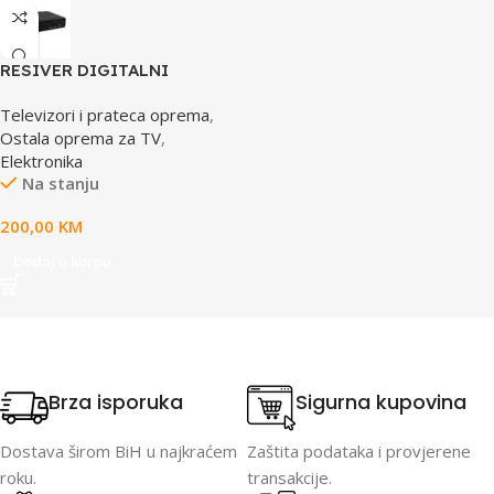
RESIVER DIGITALNI
HEROBOX XC
Televizori i prateca oprema
,
Ostala oprema za TV
,
Elektronika
Na stanju
200,00
KM
Dodaj u korpu
Brza isporuka
Sigurna kupovina
Dostava širom BiH u najkraćem
Zaštita podataka i provjerene
roku.
transakcije.