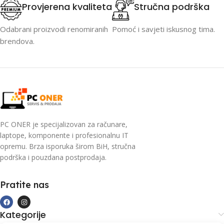
Provjerena kvaliteta
Stručna podrška
Odabrani proizvodi renomiranih
Pomoć i savjeti iskusnog tima.
brendova.
PC ONER je specijalizovan za računare,
laptope, komponente i profesionalnu IT
opremu. Brza isporuka širom BiH, stručna
podrška i pouzdana postprodaja.
Pratite nas
Kategorije