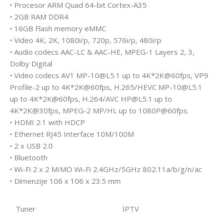
• Procesor ARM Quad 64-bit Cortex-A35
• 2GB RAM DDR4
• 16GB Flash memory eMMC
• Video 4K, 2K, 1080i/p, 720p, 576i/p, 480i/p
• Audio codecs AAC-LC & AAC-HE, MPEG-1 Layers 2, 3,
Dolby Digital
• Video codecs AV1 MP-10@L5.1 up to 4K*2K@60fps, VP9
Profile-2 up to 4K*2K@60fps, H.265/HEVC MP-10@L5.1
up to 4K*2K@60fps, H.264/AVC HP@L5.1 up to
4K*2K@30fps, MPEG-2 MP/HL up to 1080P@60fps.
• HDMI 2.1 with HDCP
• Ethernet RJ45 Interface 10M/100M
• 2 x USB 2.0
• Bluetooth
• Wi-Fi 2 x 2 MIMO Wi-Fi 2.4GHz/5GHz 802.11a/b/g/n/ac
• Dimenzije 106 x 106 x 23.5 mm
Tuner
IPTV