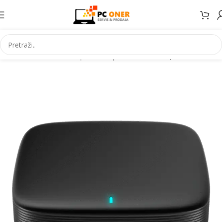
Elektronika
Televizori i prateca oprema
Ostala oprema za TV