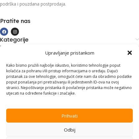
podrška i pouzdana postprodaja.
Pratite nas
Kategorije
Kupovina i podrška
Upravljanje pristankom
Moj račun
Kontakt informacije
Kako bismo pružili najbolje iskustvo, koristimo tehnologije poput
kolačića za pohranu i/ili pristup informacijama o uređaju. Dajući
Branilaca Bosne, 75 300 Lukavac
pristanak za ove tehnologije, omogućit ćete nam da obradimo podatke
poput ponašanja pri pretraživanju ili jedinstvenih ID-ova na ovoj
+387 35 555 999
stranici. Nepoštivanje pristanka ili povlačenje pristanka može negativno
utjecati na određene funkcije i značajke.
info@pconer.ba
ID: 4210115760008
Prihvati
PDV : 210115760008
Odbij
Copyright © 2025
PC ONER
, sva prava zadržana. Design by
ED-