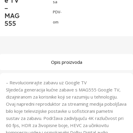
e TV
sa
–
PDV-
MAG
555
om
Opis proizvoda
– Revolucionirajte zabavu uz Google TV
Sljedeća generacija kućne zabave s MAG555 Google TV,
dizajniranom za korisnike koji se razumiju u tehnologiju.
Ovaj napredni reproduktor za streaming medija poboljšava
bilo koje televizijske postavke u sofisticirani pametni
sustav za zabavu. Podržava zadivljujuću 4K razlučivost pri
60 fps, HDR za živopisne boje, HEVC za učinkovitu
kompresiju videa i osmokanalni Dolby Digital audio,