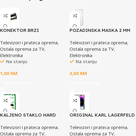
KONEKTOR BRZI
POZADINSKA MASKA 2 MM
SAVRŠENA ZA IPHONE 13
Televizori i prateca oprema
,
Televizori i prateca oprema
,
PRO PROZIRNA
Ostala oprema za TV
,
Ostala oprema za TV
,
Elektronika
Elektronika
Na stanju
Na stanju
1,00
KM
3,00
KM
Dodaj u korpu
Dodaj u korpu
KALJENO STAKLO HARD
ORIGINAL KARL LAGERFELD
CERAMIC ZA IPAD PRO 11
CASE LIQUID GLITTER
Televizori i prateca oprema
,
Televizori i prateca oprema
,
CALI 2018/2020/2021 BLACK
CHOUPETTE
Ostala oprema za TV
,
Ostala oprema za TV
,
KLHCP15LLKCNSK ZA