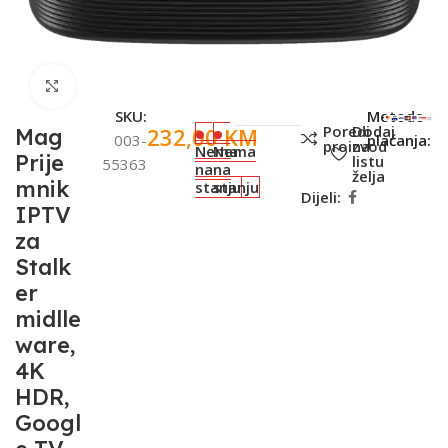
Click to enlarge
SKU:
Metode
Poredi
Dodaj
232,00
KM
Mag
003-
plaćanja:
proizvod
na
Nema
Nema
Prije
listu
55363
na
na
želja
mnik
stanju
stanju
Dijeli:
IPTV
za
Stalk
er
midlle
ware,
4K
HDR,
Googl