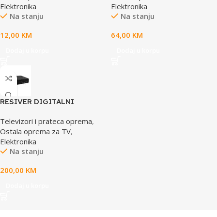
Elektronika
Elektronika
IPHONE 15 PRO
Na stanju
Na stanju
TRANSPARENT
12,00
KM
64,00
KM
Dodaj u korpu
Dodaj u korpu
RESIVER DIGITALNI
HEROBOX XC
Televizori i prateca oprema
,
Ostala oprema za TV
,
Elektronika
Na stanju
200,00
KM
Dodaj u korpu