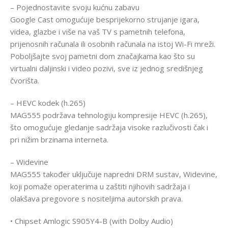
– Pojednostavite svoju kućnu zabavu
Google Cast omogućuje besprijekorno strujanje igara,
videa, glazbe i više na vaš TV s pametnih telefona,
prijenosnih računala ili osobnih računala na istoj Wi-Fi mreži.
Poboljšajte svoj pametni dom značajkama kao što su
virtualni daljinski i video pozivi, sve iz jednog središnjeg
čvorišta.
– HEVC kodek (h.265)
MAG555 podržava tehnologiju kompresije HEVC (h.265),
što omogućuje gledanje sadržaja visoke razlučivosti čak i
pri nižim brzinama interneta.
– Widevine
MAG555 također uključuje napredni DRM sustav, Widevine,
koji pomaže operaterima u zaštiti njihovih sadržaja i
olakšava pregovore s nositeljima autorskih prava.
• Chipset Amlogic S905Y4-B (with Dolby Audio)