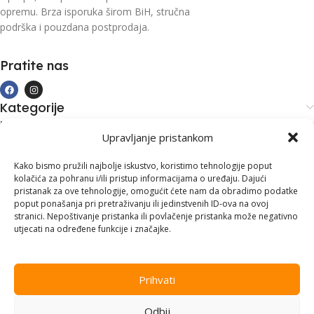
opremu. Brza isporuka širom BiH, stručna
podrška i pouzdana postprodaja.
Pratite nas
Kategorije
Kupovina i podrška
Upravljanje pristankom
Moj račun
Kontakt informacije
Kako bismo pružili najbolje iskustvo, koristimo tehnologije poput
kolačića za pohranu i/ili pristup informacijama o uređaju. Dajući
Branilaca Bosne, 75 300 Lukavac
pristanak za ove tehnologije, omogućit ćete nam da obradimo podatke
poput ponašanja pri pretraživanju ili jedinstvenih ID-ova na ovoj
+387 35 555 999
stranici. Nepoštivanje pristanka ili povlačenje pristanka može negativno
utjecati na određene funkcije i značajke.
info@pconer.ba
ID: 4210115760008
Prihvati
PDV : 210115760008
Odbij