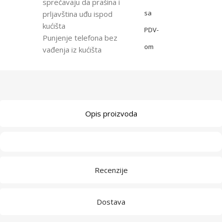
sprečavaju da prašina i
sa
prljavština uđu ispod
kućišta
PDV-
Punjenje telefona bez
om
vađenja iz kućišta
Opis proizvoda
Recenzije
Dostava