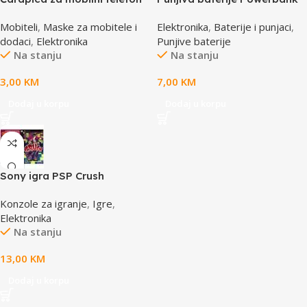
SBOX MCF-S13 plavo-bijela
Li-Ion Polymer 1500mAh
Mobiteli
,
Maske za mobitele i
Elektronika
,
Baterije i punjaci
,
65x100mm
168267 MANHATTAN
dodaci
,
Elektronika
Punjive baterije
Na stanju
Na stanju
3,00
KM
7,00
KM
Dodaj u korpu
Dodaj u korpu
Sony igra PSP Crush
Konzole za igranje
,
Igre
,
Elektronika
Na stanju
13,00
KM
Dodaj u korpu