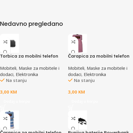
Nedavno pregledano
Torbica za mobilni telefon
Čarapica za mobilni telefon
SBOX MCF-34BL S
SBOX MCF-S1 roza
Mobiteli
,
Maske za mobitele i
Mobiteli
,
Maske za mobitele i
65x100mm
dodaci
,
Elektronika
dodaci
,
Elektronika
Na stanju
Na stanju
3,00
KM
3,00
KM
Dodaj u korpu
Dodaj u korpu
Čarapica za mobilni telefon
Punjiva baterije Powerbank