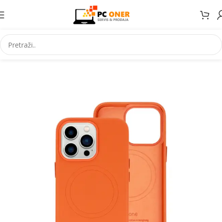
Početna
Elektronika
Mobiteli
Maske za mobitele i dodaci