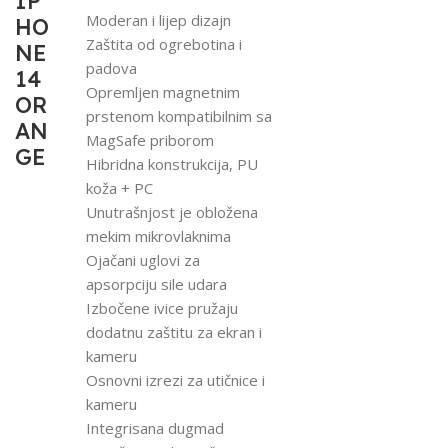
IP
Moderan i lijep dizajn
HO
Zaštita od ogrebotina i
NE
padova
14
Opremljen magnetnim
OR
prstenom kompatibilnim sa
AN
MagSafe priborom
GE
Hibridna konstrukcija, PU
koža + PC
Unutrašnjost je obložena
mekim mikrovlaknima
Ojačani uglovi za
apsorpciju sile udara
Izbočene ivice pružaju
dodatnu zaštitu za ekran i
kameru
Osnovni izrezi za utičnice i
kameru
Integrisana dugmad