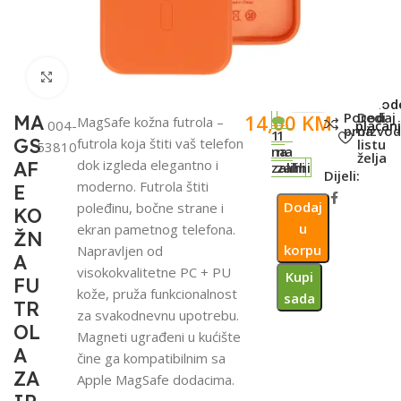
Click to enlarge
SKU:
Metod
Poredi
Dodaj
14,00
KM
MA
MagSafe kožna futrola –
004-
plaćanj
proizvod
na
1
1
GS
futrola koja štiti vaš telefon
listu
53810
na
na
želja
dok izgleda elegantno i
AF
zalihi
zalihi
Dijeli:
moderno. Futrola štiti
E
Dodaj
poleđinu, bočne strane i
KO
u
ekran pametnog telefona.
ŽN
korpu
Napravljen od
A
visokokvalitetne PC + PU
Kupi
FU
kože, pruža funkcionalnost
sada
TR
za svakodnevnu upotrebu.
OL
Magneti ugrađeni u kućište
A
čine ga kompatibilnim sa
ZA
Apple MagSafe dodacima.