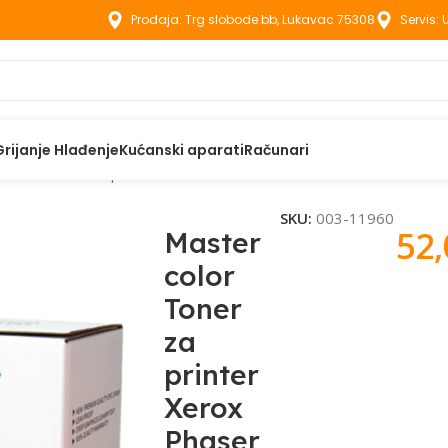
Prodaja: Trg slobode bb, Lukavac 75308
Servis:
Grijanje Hlađenje
Kućanski aparati
Računari
 color Toner za printer Xerox Phaser 3210 – XR-3210/3220
SKU:
003-11960
52
Master
color
Toner
za
printer
Xerox
Phaser