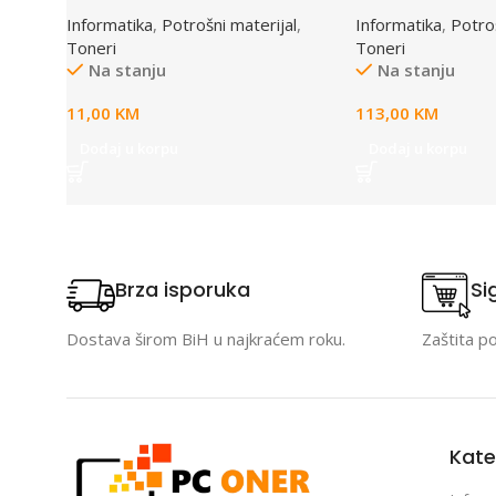
Q2612A CRNI, za HP LJ
crni, za 1640/22
Informatika
,
Potrošni materijal
,
Informatika
,
Potroš
1010/1015/1018/1020/1022/305
Toneri
Toneri
0
Na stanju
Na stanju
11,00
KM
113,00
KM
Dodaj u korpu
Dodaj u korpu
Brza isporuka
Si
Dostava širom BiH u najkraćem roku.
Zaštita p
Kate