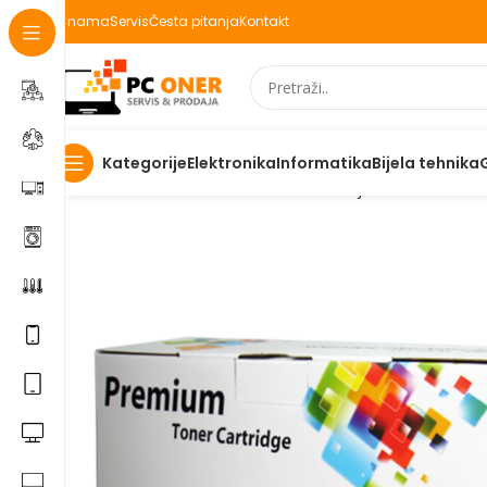
O nama
Servis
Česta pitanja
Kontakt
Elektronika
Informatika
Bijela tehnika
Kategorije
Početna
Informatika
Potrošni materijal
Toneri
Master