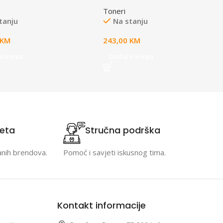
Toneri
tanju
Na stanju
KM
243,00
KM
u korpu
Dodaj u korpu
teta
Stručna podrška
anih brendova.
Pomoć i savjeti iskusnog tima.
Kontakt informacije