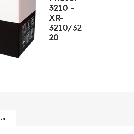
3210 –
XR-
3210/32
20
ava