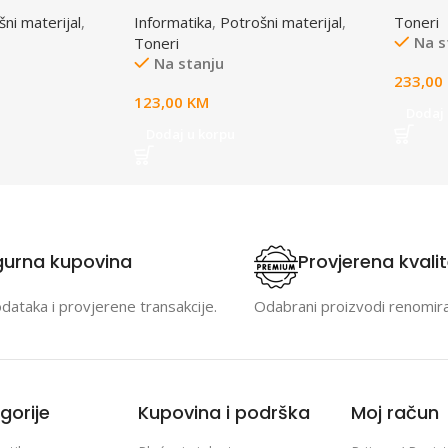
40, 1500 strana
za ACL2000
ni materijal
,
Informatika
,
Potrošni materijal
,
Toneri
Na s
Toneri
Na stanju
233,00
123,00
KM
Dodaj 
Dodaj u korpu
gurna kupovina
Provjerena kvali
odataka i provjerene transakcije.
Odabrani proizvodi renomir
gorije
Kupovina i podrška
Moj račun