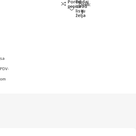
Poredi
Dodaj
Dijeli:
proizvod
na
listu
želja
sa
PDV-
om