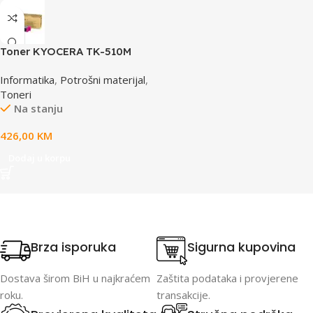
Toner KYOCERA TK-510M
Magenta, za FS-C502X
Informatika
,
Potrošni materijal
,
Toneri
Na stanju
426,00
KM
Dodaj u korpu
Brza isporuka
Sigurna kupovina
Dostava širom BiH u najkraćem
Zaštita podataka i provjerene
roku.
transakcije.