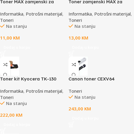
Toner MAX zamjenski za
Toner zamjenski MAX za
CB435A crni, za HP
CB436A crni, za HP
Informatika
,
Potrošni materijal
,
Informatika
,
Potrošni materijal
,
P1005/P1006, 1500 strana
P1505/M1120/M1522, 2000
Toneri
Toneri
strana
Na stanju
Na stanju
11,00
KM
13,00
KM
Dodaj u korpu
Dodaj u korpu
Toner kit Kyocera TK-130
Canon toner CEXV64
crni, za FS-1300, 7200 strana
Magenta
Informatika
,
Potrošni materijal
,
Toneri
Na stanju
Toneri
Na stanju
243,00
KM
222,00
KM
Dodaj u korpu
Dodaj u korpu