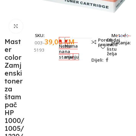
Click to enlarge
SKU:
Metode
Poredi
Dodaj
39,00
KM
Mast
003-
plaćanja:
proizvod
na
Nema
Nema
er
listu
5193
na
na
želja
color
stanju
stanju
Dijeli:
Zamj
enski
toner
za
štam
pač
HP
1000/
1005/