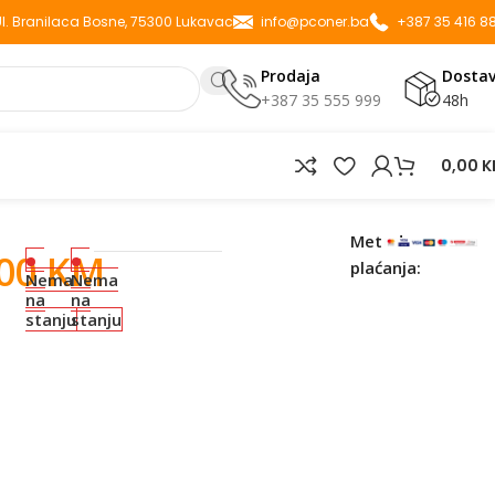
 Ul. Branilaca Bosne, 75300 Lukavac
info@pconer.ba
+387 35 416 8
Prodaja
Dosta
+387 35 555 999
48h
0,00
K
A
Metode
,00
KM
plaćanja:
Nema
Nema
na
na
stanju
stanju