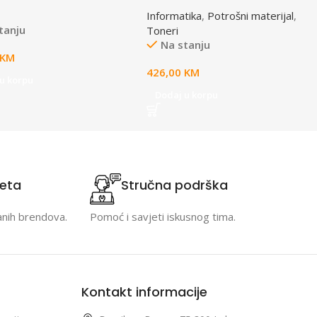
Magenta, za FS-C502X
Informatika
,
Potrošni materijal
,
tanju
Toneri
Na stanju
KM
426,00
KM
u korpu
Dodaj u korpu
teta
Stručna podrška
anih brendova.
Pomoć i savjeti iskusnog tima.
Kontakt informacije