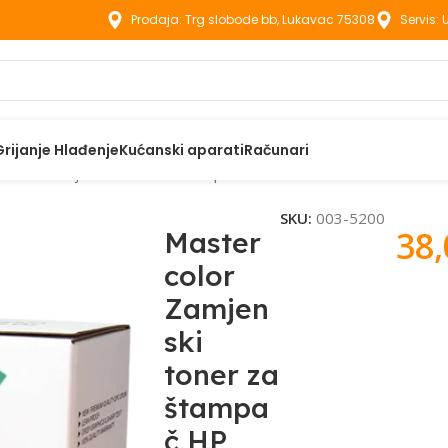
Prodaja: Trg slobode bb, Lukavac 75308
Servis:
Grijanje Hlađenje
Kućanski aparati
Računari
 color Zamjenski toner za štampač HP M401/ M425 – MC HP 80
SKU:
003-5200
38
Master
color
Zamjen
ski
toner za
štampa
č HP