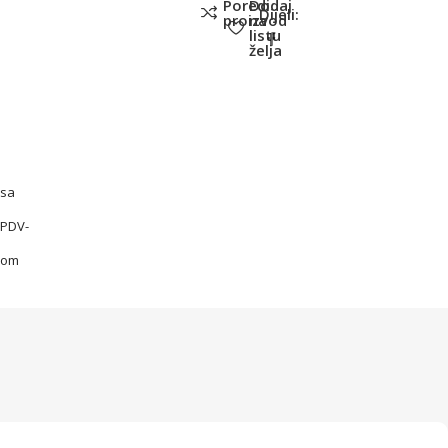
Poredi
Dodaj
Dijeli:
proizvod
na
listu
želja
sa
PDV-
om