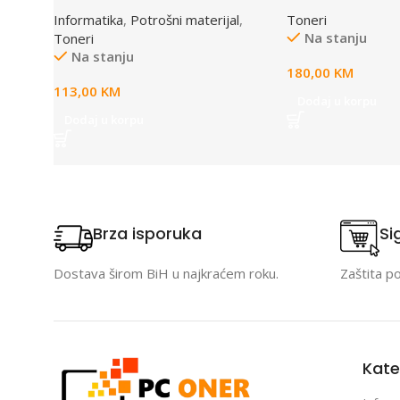
crni, za 1640/2240, 1500 strana
Informatika
,
Potrošni materijal
,
Toneri
Na stanju
Toneri
Na stanju
180,00
KM
113,00
KM
Dodaj u korpu
Dodaj u korpu
Brza isporuka
Si
Dostava širom BiH u najkraćem roku.
Zaštita p
Kate