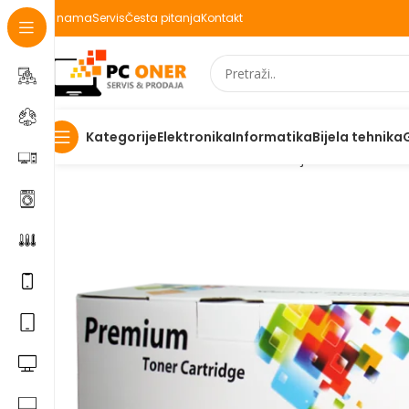
O nama
Servis
Česta pitanja
Kontakt
Elektronika
Informatika
Bijela tehnika
Kategorije
Početna
Informatika
Potrošni materijal
Toneri
Master