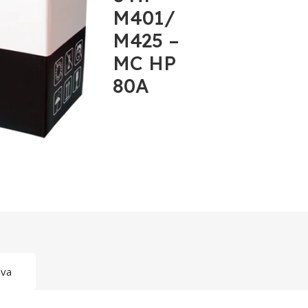
M401/
M425 –
MC HP
80A
ava