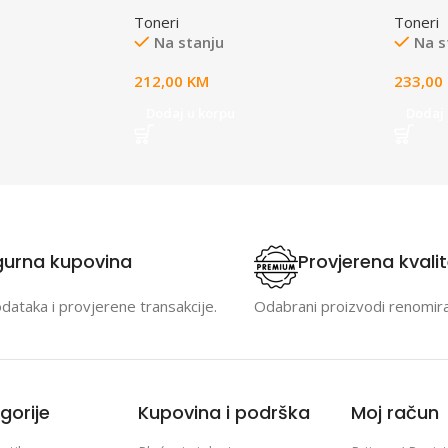
Toneri
Toneri
Na stanju
Na s
212,00
KM
233,00
Dodaj u korpu
Dodaj 
gurna kupovina
Provjerena kvali
odataka i provjerene transakcije.
Odabrani proizvodi renomir
gorije
Kupovina i podrška
Moj račun