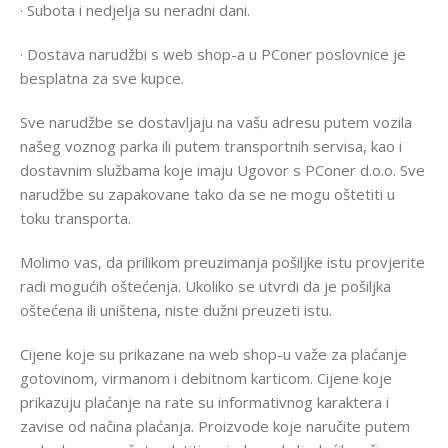
· Subota i nedjelja su neradni dani.
· Dostava narudžbi s web shop-a u PConer poslovnice je
besplatna za sve kupce.
Sve narudžbe se dostavljaju na vašu adresu putem vozila
našeg voznog parka ili putem transportnih servisa, kao i
dostavnim službama koje imaju Ugovor s PConer d.o.o. Sve
narudžbe su zapakovane tako da se ne mogu oštetiti u
toku transporta.
Molimo vas, da prilikom preuzimanja pošiljke istu provjerite
radi mogućih oštećenja. Ukoliko se utvrdi da je pošiljka
oštećena ili uništena, niste dužni preuzeti istu.
Cijene koje su prikazane na web shop-u važe za plaćanje
gotovinom, virmanom i debitnom karticom. Cijene koje
prikazuju plaćanje na rate su informativnog karaktera i
zavise od načina plaćanja. Proizvode koje naručite putem