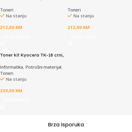
Toneri
Toneri
Na stanju
Na stanju
212,00
KM
212,00
KM
Dodaj u korpu
Dodaj u korpu
Toner kit Kyocera TK-18 crni,
za FS-1020D/FS-
Informatika
,
Potrošni materijal
,
1018MFP/FS-1118M, 7200
Toneri
strana
Na stanju
233,00
KM
Dodaj u korpu
Brza isporuka