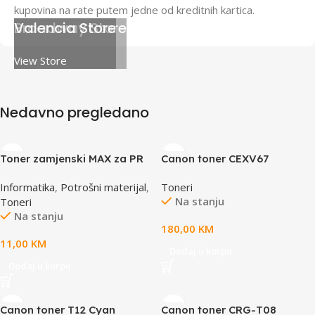
kupovina na rate putem jedne od kreditnih kartica.
Broadway Store
Valencia Store
View Store
View Store
Nedavno pregledano
Toner zamjenski MAX za PR
Canon toner CEXV67
Q2612A CRNI, za HP LJ
Informatika
,
Potrošni materijal
,
Toneri
1010/1015/1018/1020/1022/
Na stanju
Toneri
3050
Na stanju
180,00
KM
11,00
KM
Dodaj u korpu
Dodaj u korpu
Canon toner T12 Cyan
Canon toner CRG-T08