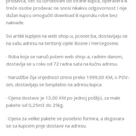
prodavca, već su uzrokovani od strane kupca, operatera ili
treće osobe prodavac ne snosi nikakvu odgovornost I nije
dužan kupcu omogućiti download ili isporuku robe bez
naknade.
Svi artikli kupljeni na web shop-u, pconer.ba, dostavljaju se
na vašu adresu na teritoriji cijele Bosne i Hercegovine.
· Roba koja se naruči putem web shop-a, radnim danom,
dostavlja se u roku od 72 radna sata na kućnu adresu.
· Narudžbe čija vrijednost iznosi preko 1999,00 KM, s PDV-
om, dostavljaju se besplatno na adresu kupca.
· Cijena dostave je 13,00 KM po jednoj pošiljci, za male
pakete od 0,25m3 do 25kg.
· Cijena za velike pakete se posebno formira, a dogovara
se sa kupcem prije dostave na adresu.