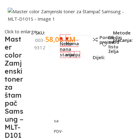
Click to enlarge
SKU:
Metode
Poredi
Dodaj
58,00
KM
Mast
003-
plaćanja:
proizvod
na
Nema
Nema
er
listu
9312
na
na
želja
color
stanju
stanju
Dijeli:
Zamj
enski
toner
za
štam
pač
Sams
ung –
sa
MLT-
PDV-
D101