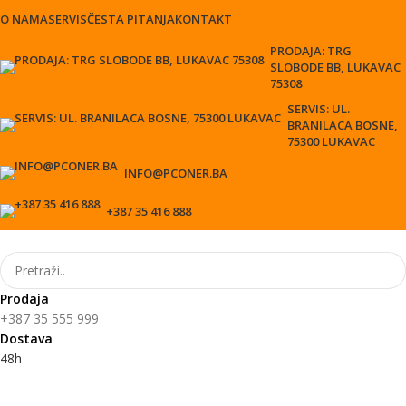
O NAMA
SERVIS
ČESTA PITANJA
KONTAKT
PRODAJA: TRG
SLOBODE BB, LUKAVAC
75308
SERVIS: UL.
BRANILACA BOSNE,
75300 LUKAVAC
INFO@PCONER.BA
+387 35 416 888
Prodaja
+387 35 555 999
Dostava
48h