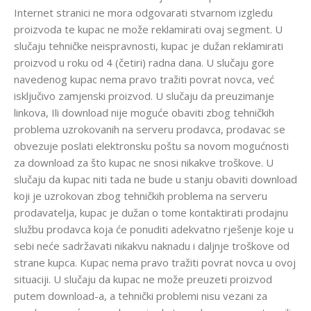
Internet stranici ne mora odgovarati stvarnom izgledu
proizvoda te kupac ne može reklamirati ovaj segment. U
slučaju tehničke neispravnosti, kupac je dužan reklamirati
proizvod u roku od 4 (četiri) radna dana. U slučaju gore
navedenog kupac nema pravo tražiti povrat novca, već
isključivo zamjenski proizvod. U slučaju da preuzimanje
linkova, Ili download nije moguće obaviti zbog tehničkih
problema uzrokovanih na serveru prodavca, prodavac se
obvezuje poslati elektronsku poštu sa novom mogućnosti
za download za što kupac ne snosi nikakve troškove. U
slučaju da kupac niti tada ne bude u stanju obaviti download
koji je uzrokovan zbog tehničkih problema na serveru
prodavatelja, kupac je dužan o tome kontaktirati prodajnu
službu prodavca koja će ponuditi adekvatno rješenje koje u
sebi neće sadržavati nikakvu naknadu i daljnje troškove od
strane kupca. Kupac nema pravo tražiti povrat novca u ovoj
situaciji. U slučaju da kupac ne može preuzeti proizvod
putem download-a, a tehnički problemi nisu vezani za