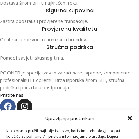
Dostava širom BiH u najkraćem roku.
Sigurna kupovina
Zaštita podataka i provjerene transakcije.
Provjerena kvaliteta
Odabrani proizvodi renomiranih brendova.
Stručna podrška
Pomoć i savjeti iskusnog tima.
PC ONER je specijalizovan za računare, laptope, komponente i
profesionalnu IT opremu. Brza isporuka širom BiH, stručna
podrška i pouzdana postprodaja.
Pratite nas
Kategorije
Upravljanje pristankom
Kupovina i podrška
Kako bismo pružili najbolje iskustvo, koristimo tehnologije poput
Moj račun
kolačića za pohranu i/ili pristup informacijama o uređaju. Dajući