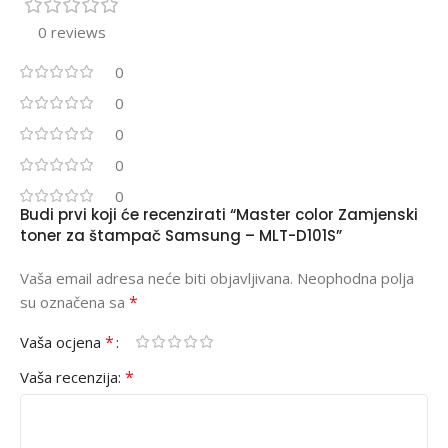
0 reviews
0
0
0
0
0
Budi prvi koji će recenzirati “Master color Zamjenski
toner za štampač Samsung – MLT-D101S”
Vaša email adresa neće biti objavljivana.
Neophodna polja
*
su označena sa
*
Vaša ocjena
*
Vaša recenzija: