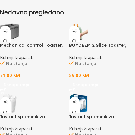
Nedavno pregledano
Mechanical control Toaster,
BUYDEEM 2 Slice Toaster,
model DT620E, color Cozy
Kuhinjski aparati
Kuhinjski aparati
Greenish, EU
Na stanju
Na stanju
71,00
KM
89,00
KM
Dodaj u korpu
Dodaj u korpu
Instant spremnik za
Instant spremnik za
filtriranje vode Philips
filtriranje vode Philips
Kuhinjski aparati
Kuhinjski aparati
AWP2980/10
AWP2980/10 (3 filtera u
Na stanju
Na stanju