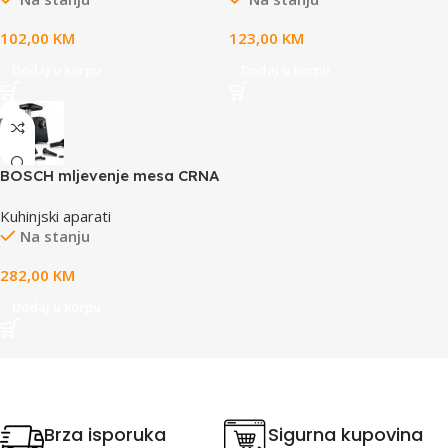
pakovanju)
102,00
KM
123,00
KM
Dodaj u korpu
Dodaj u korpu
BOSCH mljevenje mesa CRNA
Serie 4| 500W, 2.5 kg/min,
Kuhinjski aparati
Blok motora pri 1900W,
Na stanju
282,00
KM
Dodaj u korpu
Brza isporuka
Sigurna kupovina