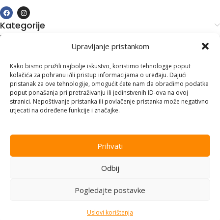
Kategorije
Kupovina i podrška
Upravljanje pristankom
Moj račun
Kontakt informacije
Kako bismo pružili najbolje iskustvo, koristimo tehnologije poput
kolačića za pohranu i/ili pristup informacijama o uređaju. Dajući
Branilaca Bosne, 75 300 Lukavac
pristanak za ove tehnologije, omogućit ćete nam da obradimo podatke
poput ponašanja pri pretraživanju ili jedinstvenih ID-ova na ovoj
+387 35 555 999
stranici. Nepoštivanje pristanka ili povlačenje pristanka može negativno
utjecati na određene funkcije i značajke.
info@pconer.ba
ID: 4210115760008
Prihvati
PDV : 210115760008
Odbij
Copyright © 2025
PC ONER
, sva prava zadržana. Design by
ED-
Vision
.
Pogledajte postavke
Uslovi korištenja