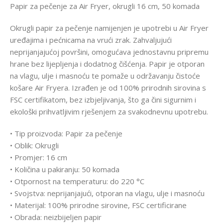
Papir za pečenje za Air Fryer, okrugli 16 cm, 50 komada
Okrugli papir za pečenje namijenjen je upotrebi u Air Fryer
uređajima i pećnicama na vrući zrak. Zahvaljujući
neprijanjajućoj površini, omogućava jednostavnu pripremu
hrane bez lijepljenja i dodatnog čišćenja. Papir je otporan
na vlagu, ulje i masnoću te pomaže u održavanju čistoće
košare Air Fryera. Izrađen je od 100% prirodnih sirovina s
FSC certifikatom, bez izbjeljivanja, što ga čini sigurnim i
ekološki prihvatljivim rješenjem za svakodnevnu upotrebu.
• Tip proizvoda: Papir za pečenje
• Oblik: Okrugli
• Promjer: 16 cm
• Količina u pakiranju: 50 komada
• Otpornost na temperaturu: do 220 °C
• Svojstva: neprijanjajući, otporan na vlagu, ulje i masnoću
• Materijal: 100% prirodne sirovine, FSC certificirane
• Obrada: neizbijeljen papir