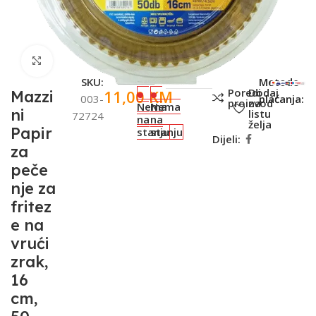
Click to enlarge
SKU:
Metode
Poredi
Dodaj
11,00
KM
Mazzi
003-
plaćanja:
proizvod
na
Nema
Nema
ni
listu
72724
na
na
želja
Papir
stanju
stanju
Dijeli:
za
peče
nje za
fritez
e na
vrući
zrak,
16
cm,