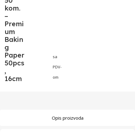
50
kom.
–
Premi
um
Bakin
g
Paper
sa
50pcs
PDV-
,
16cm
om
Opis proizvoda