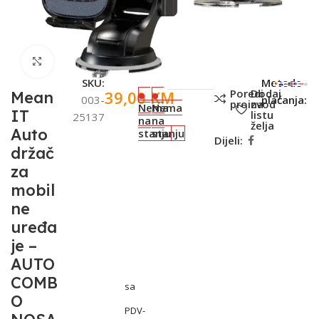
Click to enlarge
SKU:
Metode
Poredi
Dodaj
39,00
KM
Mean
003-
plaćanja:
proizvod
na
Nema
Nema
IT
listu
25137
na
na
želja
Auto
stanju
stanju
Dijeli:
držač
za
mobil
ne
uređa
je –
AUTO
COMB
sa
O
PDV-