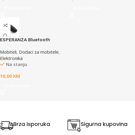
Dodaj u korpu
Dodaj u korpu
ESPERANZA Bluetooth
gamepad za mobitel
Mobiteli
,
Dodaci za mobitele
,
Android/IOS, 3D, VR, EMV101
Elektronika
Na stanju
10,00
KM
Dodaj u korpu
Brza isporuka
Sigurna kupovina