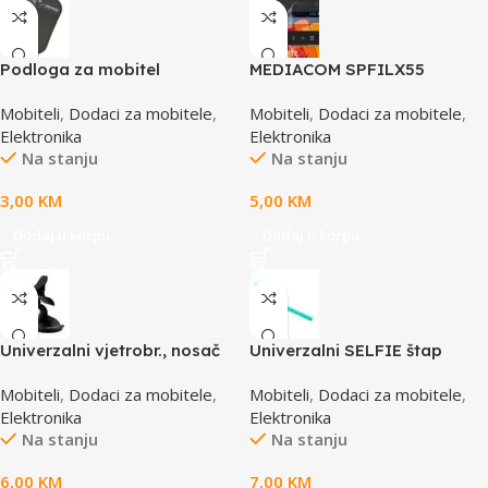
Podloga za mobitel
MEDIACOM SPFILX55
ESPERANZA FROG , Anti-slip
zaštitna folija za smartphone
Mobiteli
,
Dodaci za mobitele
,
Mobiteli
,
Dodaci za mobitele
,
super sticky, black, EF101K
X550U
Elektronika
Elektronika
Na stanju
Na stanju
3,00
KM
5,00
KM
Dodaj u korpu
Dodaj u korpu
Univerzalni vjetrobr., nosač
Univerzalni SELFIE štap
držač za auto ESPERANZA
monopod ESPERANZA, blue,
Mobiteli
,
Dodaci za mobitele
,
Mobiteli
,
Dodaci za mobitele
,
CROCODILE, mob/nav/GPS
EMM119B
Elektronika
Elektronika
do 6,5”, vakum, EMH103
Na stanju
Na stanju
6,00
KM
7,00
KM