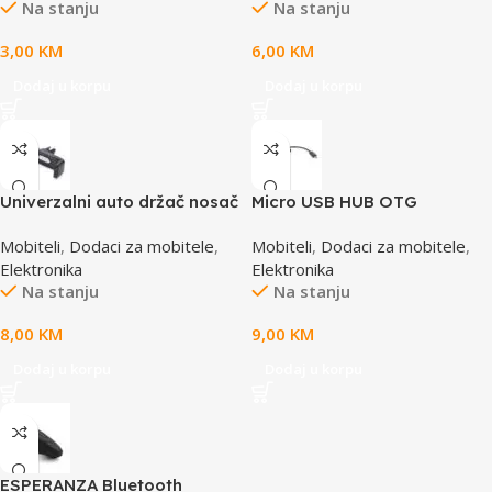
Na stanju
Na stanju
EMS111
3,00
KM
6,00
KM
Dodaj u korpu
Dodaj u korpu
Univerzalni auto držač nosač
Micro USB HUB OTG
za mobitel GEMBIRD TA-
GEMBIRD UHB-OTG-02, za
Mobiteli
,
Dodaci za mobitele
,
Mobiteli
,
Dodaci za mobitele
,
CHAV-01, montiranje na
mobilne telefone i tablete
Elektronika
Elektronika
ventilacioni otvor u autu
Na stanju
Na stanju
8,00
KM
9,00
KM
Dodaj u korpu
Dodaj u korpu
ESPERANZA Bluetooth