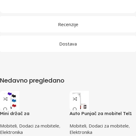
Recenzije
Dostava
Nedavno pregledano
Mini držač za
Auto Punjač za mobitel Tel1
mobitel/smartphone
2xUSB 2A WHITE + MicroUSB
Mobiteli
,
Dodaci za mobitele
,
Mobiteli
,
Dodaci za mobitele
,
ESPERANZA HIPPO, vakum,
cable
Elektronika
Elektronika
random color, 2 komada,