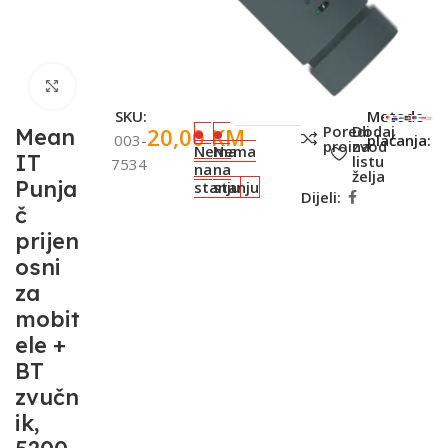
Click to enlarge
SKU:
Metode
Poredi
Dodaj
20,00
KM
Mean
003-
plaćanja:
proizvod
na
Nema
Nema
IT
listu
7534
na
na
želja
Punja
stanju
stanju
Dijeli:
č
prijen
osni
za
mobit
ele +
BT
zvučn
ik,