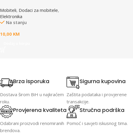
gamepad za mobitel
Mobiteli
,
Dodaci za mobitele
,
Android/IOS, 3D, VR, EMV101
Elektronika
Na stanju
10,00
KM
Dodaj u korpu
Brza isporuka
Sigurna kupovina
Dostava širom BiH u najkraćem
Zaštita podataka i provjerene
roku.
transakcije.
Provjerena kvaliteta
Stručna podrška
Odabrani proizvodi renomiranih
Pomoć i savjeti iskusnog tima.
brendova.