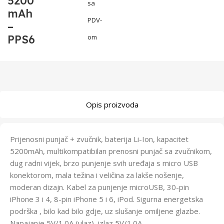
5200
sa
mAh
PDV-
–
PPS6
om
Opis proizvoda
Prijenosni punjač + zvučnik, baterija Li-Ion, kapacitet
5200mAh, multikompatibilan prenosni punjač sa zvučnikom,
dug radni vijek, brzo punjenje svih uređaja s micro USB
konektorom, mala težina i veličina za lakše nošenje,
moderan dizajn. Kabel za punjenje microUSB, 30-pin
iPhone 3 i 4, 8-pin iPhone 5 i 6, iPod. Sigurna energetska
podrška , bilo kad bilo gdje, uz slušanje omiljene glazbe.
Napajanje 5V/1.0A (ulaz), izlaz 5V/1.0A.