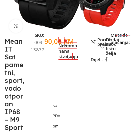
Click to enlarge
SKU:
Metode
Poredi
Dodaj
90,00
KM
Mean
003-
plaćanja:
proizvod
na
Nema
Nema
IT
listu
13877
na
na
želja
Sat
stanju
stanju
Dijeli:
pame
tni,
sport,
vodo
otpor
an
sa
IP68
PDV-
– M9
Sport
om