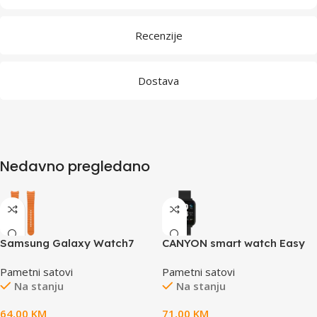
Recenzije
Dostava
Nedavno pregledano
Samsung Galaxy Watch7
CANYON smart watch Easy
Sport Band (M/L) Orange
SW-54 Black
Pametni satovi
Pametni satovi
Na stanju
Na stanju
64,00
KM
71,00
KM