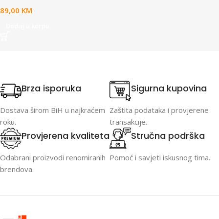
89,00
KM
Dodaj u korpu
Brza isporuka
Sigurna kupovina
Dostava širom BiH u najkraćem
Zaštita podataka i provjerene
roku.
transakcije.
Provjerena kvaliteta
Stručna podrška
Odabrani proizvodi renomiranih
Pomoć i savjeti iskusnog tima.
brendova.