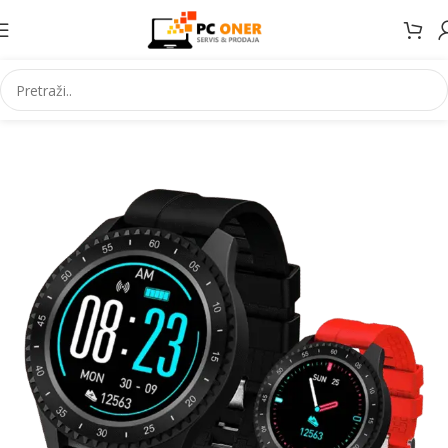
Početna
Elektronika
Satovi
Pametni satovi