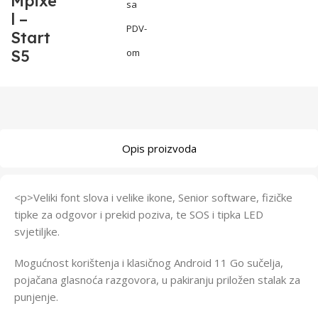
Mpixe
sa
l –
PDV-
Start
S5
om
Opis proizvoda
<p>Veliki font slova i velike ikone, Senior software, fizičke
tipke za odgovor i prekid poziva, te SOS i tipka LED
svjetiljke.
Mogućnost korištenja i klasičnog Android 11 Go sučelja,
pojačana glasnoća razgovora, u pakiranju priložen stalak za
punjenje.