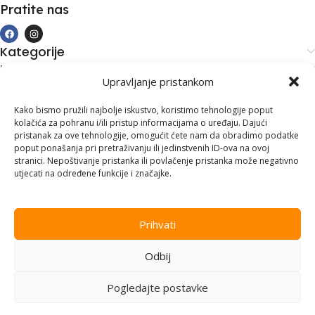
Pratite nas
Kategorije
Kupovina i podrška
Upravljanje pristankom
Moj račun
Kontakt informacije
Kako bismo pružili najbolje iskustvo, koristimo tehnologije poput
kolačića za pohranu i/ili pristup informacijama o uređaju. Dajući
Branilaca Bosne, 75 300 Lukavac
pristanak za ove tehnologije, omogućit ćete nam da obradimo podatke
poput ponašanja pri pretraživanju ili jedinstvenih ID-ova na ovoj
+387 35 555 999
stranici. Nepoštivanje pristanka ili povlačenje pristanka može negativno
utjecati na određene funkcije i značajke.
info@pconer.ba
ID: 4210115760008
Prihvati
PDV : 210115760008
Odbij
Copyright © 2025
PC ONER
, sva prava zadržana. Design by
ED-
Vision
.
Pogledajte postavke