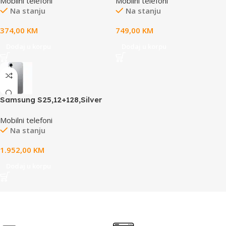
Mobilni telefoni
Mobilni telefoni
UI 76.7”display,50/8/2/13MP
Na stanju
Na stanju
cam
374,00
KM
749,00
KM
Dodaj u korpu
Dodaj u korpu
Samsung S25,12+128,Silver
ShAndroid 15, OneUI 76,2”
Mobilni telefoni
display,50/10/12/12 MP cam
Na stanju
1.952,00
KM
Dodaj u korpu