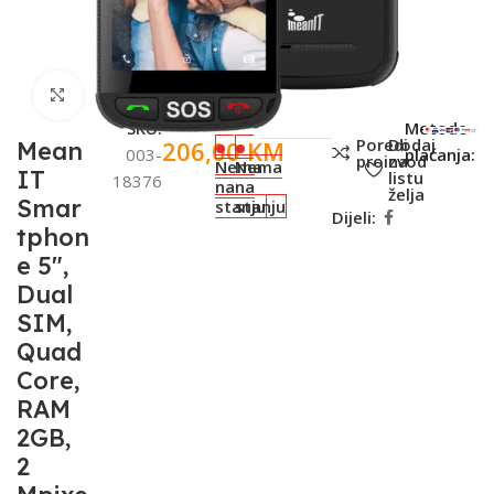
Click to enlarge
SKU:
Metode
Poredi
Dodaj
206,00
KM
Mean
003-
plaćanja:
proizvod
na
Nema
Nema
IT
listu
18376
na
na
želja
Smar
stanju
stanju
Dijeli:
tphon
e 5",
Dual
SIM,
Quad
Core,
RAM
2GB,
2