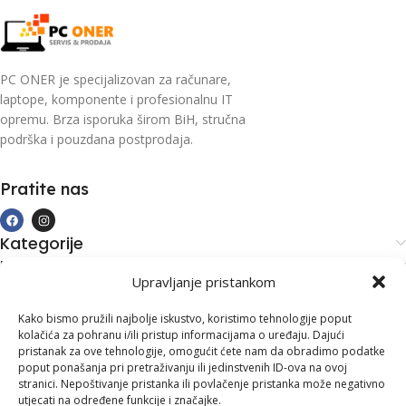
PC ONER je specijalizovan za računare,
laptope, komponente i profesionalnu IT
opremu. Brza isporuka širom BiH, stručna
podrška i pouzdana postprodaja.
Pratite nas
Kategorije
Kupovina i podrška
Upravljanje pristankom
Moj račun
Kontakt informacije
Kako bismo pružili najbolje iskustvo, koristimo tehnologije poput
kolačića za pohranu i/ili pristup informacijama o uređaju. Dajući
Branilaca Bosne, 75 300 Lukavac
pristanak za ove tehnologije, omogućit ćete nam da obradimo podatke
poput ponašanja pri pretraživanju ili jedinstvenih ID-ova na ovoj
+387 35 555 999
stranici. Nepoštivanje pristanka ili povlačenje pristanka može negativno
utjecati na određene funkcije i značajke.