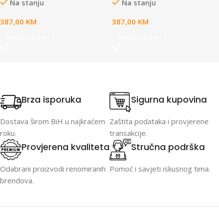
Na stanju
Na stanju
387,00
KM
387,00
KM
Dodaj u korpu
Dodaj u korpu
Brza isporuka
Sigurna kupovina
Dostava širom BiH u najkraćem
Zaštita podataka i provjerene
roku.
transakcije.
Provjerena kvaliteta
Stručna podrška
Odabrani proizvodi renomiranih
Pomoć i savjeti iskusnog tima.
brendova.