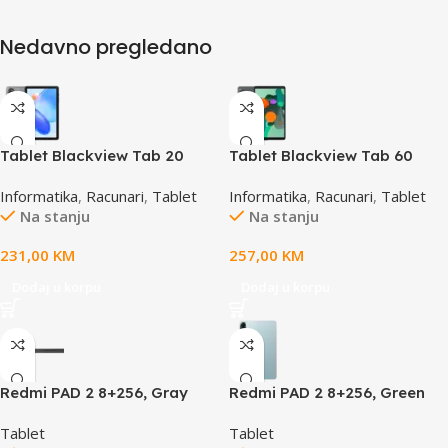
Nedavno pregledano
Tablet Blackview Tab 20
Tablet Blackview Tab 60
WiFi 4GB 64GB Interstellar
WiFi 4GB/128GB 10.1” Gray
Informatika
,
Racunari
,
Tablet
Informatika
,
Racunari
,
Tablet
Grey
Na stanju
Na stanju
231,00
KM
257,00
KM
Dodaj u korpu
Dodaj u korpu
Redmi PAD 2 8+256, Gray
Redmi PAD 2 8+256, Green
Tablet
Tablet