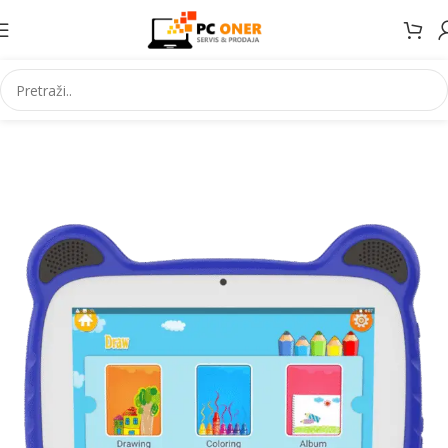
Početna
Informatika
Racunari
Tablet