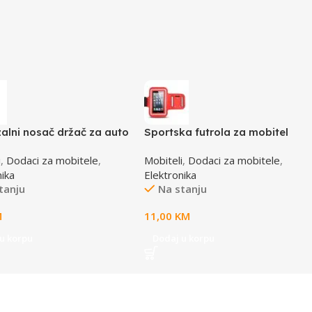
zalni nosač držač za auto
Sportska futrola za mobitel
ANZA GECKO, vakum,
ESPERANZA ARMBAND, velicina
i
,
Dodaci za mobitele
,
Mobiteli
,
Dodaci za mobitele
,
6
XL, 72,5 x 147mm, red, touch
nika
Elektronika
sensitive EMA122R-XL
tanju
Na stanju
M
11,00
KM
u korpu
Dodaj u korpu