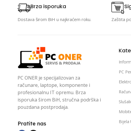
Brza isporuka
Si
Dostava širom BiH u najkraćem roku.
Zaštita p
Kate
Inform
PC Per
PC ONER je specijalizovan za
Elektr
računare, laptope, komponente i
Račun
profesionalnu IT opremu. Brza
isporuka širom BiH, stručna podrška i
Slušal
pouzdana postprodaja.
Mobite
Bijela
Pratite nas