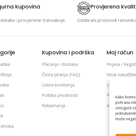
gurna kupovina
Provjerena kvali
odataka i provjerene transakcije.
Odabrani proizvodi renomir
gorije
Kupovina i podrška
Moj račun
atika
Plaćanje i dostava
Prijava / Regist
iferija
Česta pitanja (FAQ)
Moje narudžb
onika
Uslovi korištenja
Lista želja
ari
Politika privatnosti
Poređenje pro
Kako bismo p
pohranu i/il
ice
Reklamacije
Adrese i podaci
omogućit će
jedinstvenih
li
može negati
 tehnika