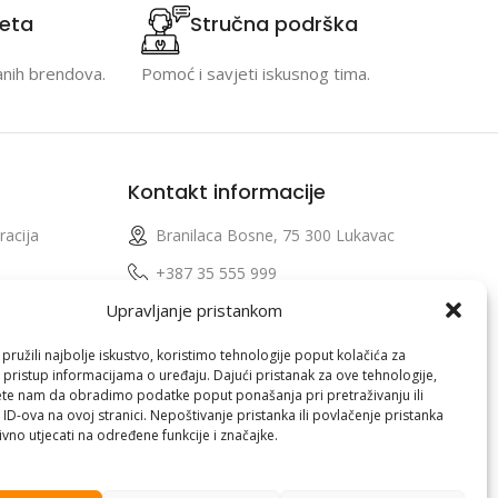
teta
Stručna podrška
anih brendova.
Pomoć i savjeti iskusnog tima.
Kontakt informacije
racija
Branilaca Bosne, 75 300 Lukavac
e
+387 35 555 999
Upravljanje pristankom
info@pconer.ba
izvoda
ID: 4210115760008
ružili najbolje iskustvo, koristimo tehnologije poput kolačića za
i pristup informacijama o uređaju. Dajući pristanak za ove tehnologije,
 profila
PDV : 210115760008
te nam da obradimo podatke poput ponašanja pri pretraživanju ili
 ID-ova na ovoj stranici. Nepoštivanje pristanka ili povlačenje pristanka
vno utjecati na određene funkcije i značajke.