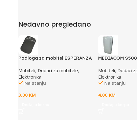
Nedavno pregledano
Podloga za mobitel ESPERANZA
MEDIACOM S500S
FROG , Anti-slip super sticky,
bijela navlaka 
Mobiteli
,
Dodaci za mobitele
,
Mobiteli
,
Dodaci z
black, EF101K
S500
Elektronika
Elektronika
Na stanju
Na stanju
3,00
KM
4,00
KM
Dodaj u korpu
Dodaj u korpu