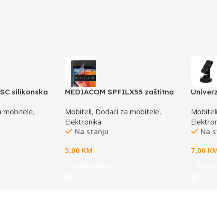
C silikonska
MEDIACOM SPFILX55 zaštitna
Univer
za smartphone
folija za smartphone X550U
ESPER
a mobitele
,
Mobiteli
,
Dodaci za mobitele
,
Mobitel
EMH10
Elektronika
Elektro
Na stanju
Na s
5,00
KM
7,00
K
Dodaj u korpu
Dodaj 