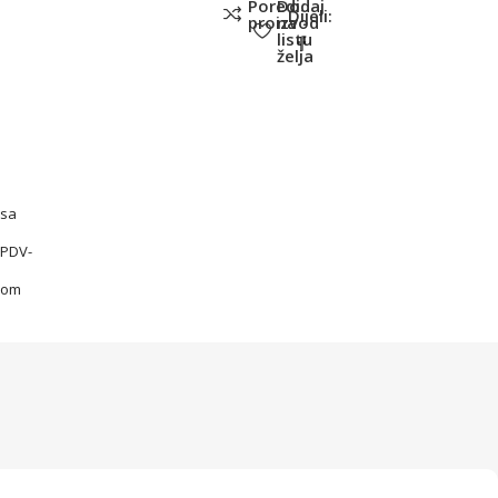
Poredi
Dodaj
Dijeli:
proizvod
na
listu
želja
sa
PDV-
om