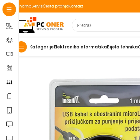
O nama
Servis
Česta pitanja
Kontakt
Elektronika
Informatika
Bijela tehnika
Kategorije
Početna
Elektronika
Mobiteli
Dodaci za mobitele
Mean