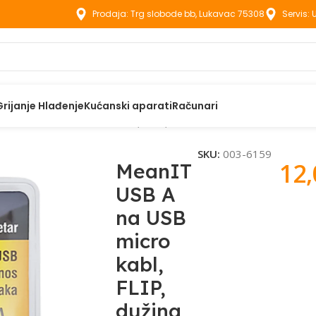
Prodaja: Trg slobode bb, Lukavac 75308
Servis:
Grijanje Hlađenje
Kućanski aparati
Računari
IT USB A na USB micro kabl, FLIP, dužina 1.0 metar – USB / mic
SKU:
003-6159
12
MeanIT
USB A
na USB
micro
kabl,
FLIP,
dužina