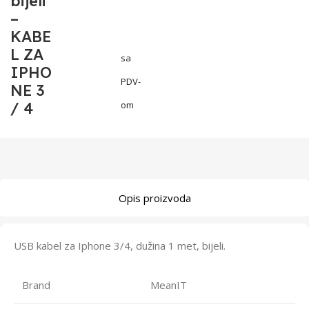
bijeli
–
KABE
L ZA
sa
IPHO
PDV-
NE 3
/ 4
om
Opis proizvoda
USB kabel za Iphone 3/4, dužina 1 met, bijeli.
Brand
MeanIT