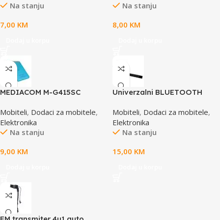
Na stanju
Na stanju
EMM107
7,00
KM
8,00
KM
Dodaj u korpu
Dodaj u korpu
MEDIACOM M-G415SC
Univerzalni BLUETOOTH
silikonska providna zaštitna
SELFIE štap monopod
Mobiteli
,
Dodaci za mobitele
,
Mobiteli
,
Dodaci za mobitele
,
navlaka za smartphone G415
ESPERANZA, za mobitel,
Elektronika
Elektronika
teleskopski 23.5-105cm,
Na stanju
Na stanju
EMM115
9,00
KM
15,00
KM
Dodaj u korpu
Dodaj u korpu
FM transmiter 4u1 auto