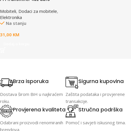
nosač, punjač, handsfree za
Mobiteli
,
Dodaci za mobitele
,
mobitel GEMBIRD TA-CHU3
Elektronika
Na stanju
31,00
KM
Dodaj u korpu
Brza isporuka
Sigurna kupovina
Dostava širom BiH u najkraćem
Zaštita podataka i provjerene
roku.
transakcije.
Provjerena kvaliteta
Stručna podrška
Odabrani proizvodi renomiranih
Pomoć i savjeti iskusnog tima.
brendova.