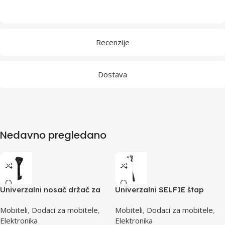
Recenzije
Dostava
Nedavno pregledano
Univerzalni nosač držač za
Univerzalni SELFIE štap
auto ESPERANZA GECKO,
monopod ESPERANZA, za
Mobiteli
,
Dodaci za mobitele
,
Mobiteli
,
Dodaci za mobitele
,
vakum, EMH106
mobitel/fotoaparat,
Elektronika
Elektronika
teleskopski 20-100cm, 130g,