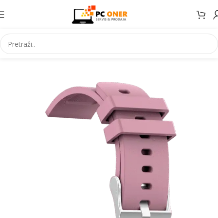
Početna
Elektronika
Satovi
Pametni satovi