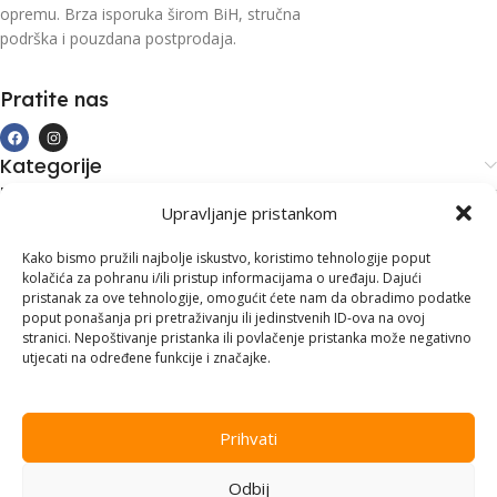
opremu. Brza isporuka širom BiH, stručna
podrška i pouzdana postprodaja.
Pratite nas
Kategorije
Kupovina i podrška
Upravljanje pristankom
Moj račun
Kontakt informacije
Kako bismo pružili najbolje iskustvo, koristimo tehnologije poput
kolačića za pohranu i/ili pristup informacijama o uređaju. Dajući
Branilaca Bosne, 75 300 Lukavac
pristanak za ove tehnologije, omogućit ćete nam da obradimo podatke
poput ponašanja pri pretraživanju ili jedinstvenih ID-ova na ovoj
+387 35 555 999
stranici. Nepoštivanje pristanka ili povlačenje pristanka može negativno
utjecati na određene funkcije i značajke.
info@pconer.ba
ID: 4210115760008
Prihvati
PDV : 210115760008
Odbij