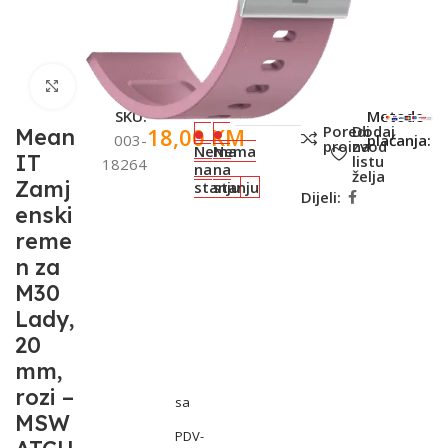
Click to enlarge
SKU:
Metode
Poredi
Dodaj
18,00
KM
Mean
003-
plaćanja:
proizvod
na
Nema
Nema
IT
listu
18264
na
na
želja
Zamj
stanju
stanju
Dijeli:
enski
reme
n za
M30
Lady,
20
mm,
rozi –
sa
MSW
PDV-