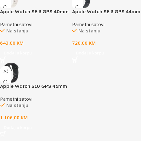
Apple Watch SE 3 GPS 40mm
Apple Watch SE 3 GPS 44mm
Starlight Aluminium Case
Midnight Aluminium Case
Pametni satovi
Pametni satovi
with Starlight Sport Band –
with Midnight Sport Band –
Na stanju
Na stanju
M/L,Model A3324
M/L,Model A3325
643,00
KM
720,00
KM
Dodaj u korpu
Dodaj u korpu
Apple Watch S10 GPS 46mm
Jet Black Alu Case with Black
Pametni satovi
Sport Band – M/L
Na stanju
1.106,00
KM
Dodaj u korpu