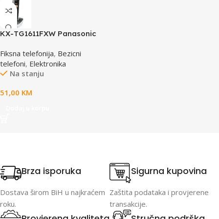
KX-TG1611FXW Panasonic
telefon crno / bijeli DECT CID
Fiksna telefonija
,
Bezicni
telefoni
,
Elektronika
Na stanju
51,00
KM
Dodaj u korpu
Brza isporuka
Sigurna kupovina
Dostava širom BiH u najkraćem
Zaštita podataka i provjerene
roku.
transakcije.
Provjerena kvaliteta
Stručna podrška