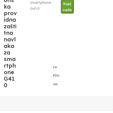
ons
smartphone
Kupi
ka
G410
sada
prov
idna
zašti
tna
navl
aka
za
sma
rtph
sa
one
PDV-
G41
0
om