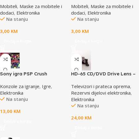
SBOX MCF-S12 crveno-bijela
SBOX MCF-S3 pink-roza
Mobiteli
,
Maske za mobitele i
Mobiteli
,
Maske za mobitele i
65x100mm
65x100mm
dodaci
,
Elektronika
dodaci
,
Elektronika
Na stanju
Na stanju
3,00
KM
3,00
KM
Dodaj u korpu
Dodaj u korpu
Sony igra PSP Crush
HD-65 CD/DVD Drive Lens –
laser AE-HD65
Konzole za igranje
,
Igre
,
Televizori i prateca oprema
,
Elektronika
Rezervni dijelovi elektronika
,
Na stanju
Elektronika
Na stanju
13,00
KM
24,00
KM
Dodaj u korpu
Dodaj u korpu