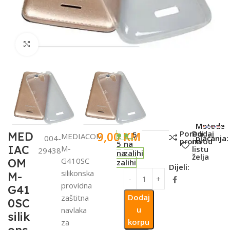
Click to enlarge
SKU:
Metode
Poredi
Dodaj
9,00
KM
MED
5
MEDIACOM
004-
plaćanja:
proizvod
na
5
na
IAC
M-
listu
29438
na
zalihi
želja
G410SC
OM
zalihi
Dijeli:
silikonska
M-
providna
G41
Dodaj
zaštitna
0SC
u
navlaka
silik
korpu
za