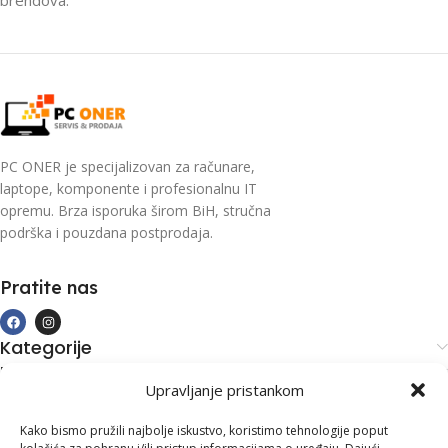
PC ONER je specijalizovan za računare,
laptope, komponente i profesionalnu IT
opremu. Brza isporuka širom BiH, stručna
podrška i pouzdana postprodaja.
Pratite nas
Kategorije
Kupovina i podrška
Upravljanje pristankom
Moj račun
Kontakt informacije
Kako bismo pružili najbolje iskustvo, koristimo tehnologije poput