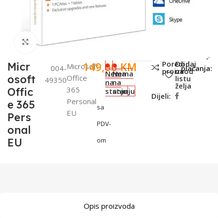
Click to enlarge
SKU:
Metode
Poredi
Dodaj
149,00
KM
Micr
Microsoft
004-
plaćanja:
proizvod
na
Nema
Nema
osoft
Office
listu
49350
na
na
želja
365
Offic
stanju
stanju
Dijeli:
Personal
e 365
sa
EU
Pers
PDV-
onal
EU
om
Opis proizvoda