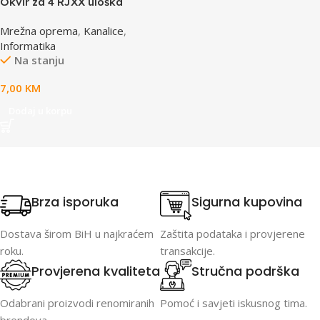
Okvir za 4 RJXX uloška
T70FH4IW
Mrežna oprema
,
Kanalice
,
Informatika
Na stanju
7,00
KM
Dodaj u korpu
Brza isporuka
Sigurna kupovina
Dostava širom BiH u najkraćem
Zaštita podataka i provjerene
roku.
transakcije.
Provjerena kvaliteta
Stručna podrška
Odabrani proizvodi renomiranih
Pomoć i savjeti iskusnog tima.
brendova.