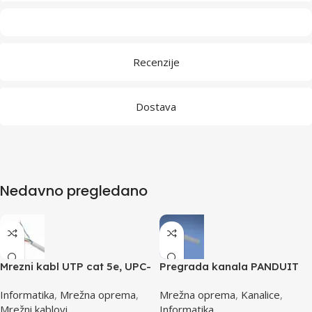
Recenzije
Dostava
Nedavno pregledano
Mrezni kabl UTP cat 5e, UPC-
Pregrada kanala PANDUIT
5004E po metru GEMBIRD
TGDW2
Informatika
,
Mrežna oprema
,
Mrežna oprema
,
Kanalice
,
Mrežni kablovi
Informatika