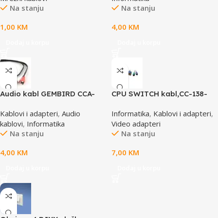
Na stanju
Na stanju
1,00
KM
4,00
KM
Dodaj u korpu
Dodaj u korpu
Audio kabl GEMBIRD CCA-
CPU SWITCH kabl,CC-138-
458, 3,5mm stereo to 2
6,25M/15M+6M+6M, GEMBIRD
Kablovi i adapteri
,
Audio
Informatika
,
Kablovi i adapteri
,
phono, 1,5m
kablovi
,
Informatika
Video adapteri
Na stanju
Na stanju
4,00
KM
7,00
KM
Dodaj u korpu
Dodaj u korpu