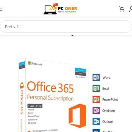
Početna
Informatika
Racunari
Digitalni kodovi