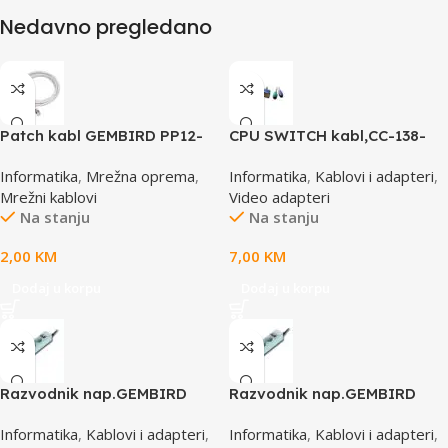
Nedavno pregledano
Patch kabl GEMBIRD PP12-
CPU SWITCH kabl,CC-138-
0.5M, 0,5m, cat.5e, grey
6,25M/15M+6M+6M, GEMBIRD
Informatika
,
Mrežna oprema
,
Informatika
,
Kablovi i adapteri
,
Mrežni kablovi
Video adapteri
Na stanju
Na stanju
2,00
KM
7,00
KM
Dodaj u korpu
Dodaj u korpu
Razvodnik nap.GEMBIRD
Razvodnik nap.GEMBIRD
SPG3-B-6C, 5 utičnica,
SPG3-B-10C, 5 utičnica,
Informatika
,
Kablovi i adapteri
,
Informatika
,
Kablovi i adapteri
,
prekidač, 1,8M, osigurač,
prekidač,3m, osigurač,