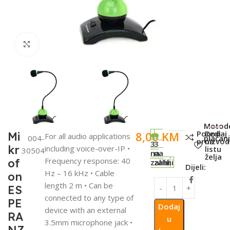
Click to enlarge
SKU:
Metod
Poredi
Dodaj
8,00
KM
Mi
For all audio applications
004-
plaćanj
proizvod
na
3
3
kr
including voice-over-IP •
listu
30504
na
na
želja
Frequency response: 40
of
zalihi
zalihi
Dijeli:
Hz – 16 kHz • Cable
on
length 2 m • Can be
ES
connected to any type of
PE
Dodaj
device with an external
RA
u
3.5mm microphone jack •