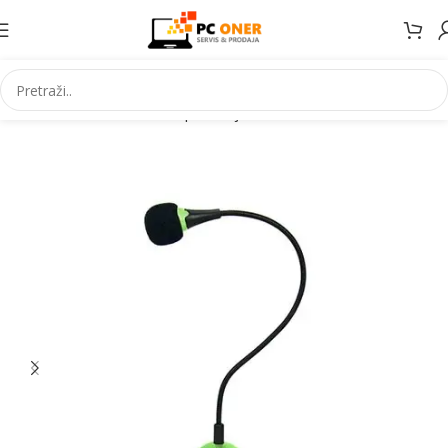
Početna
Informatika
PC periferija
Mikrofoni