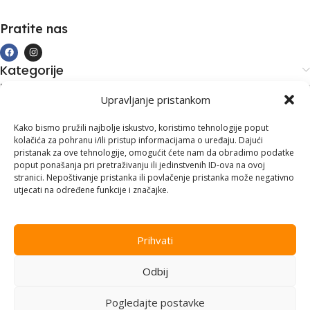
Pratite nas
Kategorije
Kupovina i podrška
Upravljanje pristankom
Moj račun
Kontakt informacije
Kako bismo pružili najbolje iskustvo, koristimo tehnologije poput
kolačića za pohranu i/ili pristup informacijama o uređaju. Dajući
Branilaca Bosne, 75 300 Lukavac
pristanak za ove tehnologije, omogućit ćete nam da obradimo podatke
poput ponašanja pri pretraživanju ili jedinstvenih ID-ova na ovoj
+387 35 555 999
stranici. Nepoštivanje pristanka ili povlačenje pristanka može negativno
utjecati na određene funkcije i značajke.
info@pconer.ba
ID: 4210115760008
Prihvati
PDV : 210115760008
Odbij
Copyright © 2025
PC ONER
, sva prava zadržana. Design by
ED-
Vision
.
Pogledajte postavke