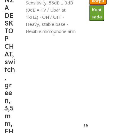
NZ
korpu
Sensitivity: 56dB ± 3dB
A
Kupi
(0dB = 1V / Ubar at
DE
sada
1kHZ) • ON / OFF •
SK
Heavy, stable base •
TO
Flexible microphone arm
P
CH
AT,
swi
tch
,
gr
ee
n,
3,5
m
m,
sa
EH