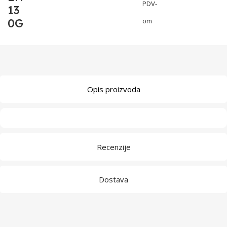
PDV-
13
0G
om
Opis proizvoda
Recenzije
Dostava