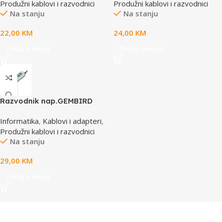
Produžni kablovi i razvodnici
Produžni kablovi i razvodnici
prenaponska zaštita
prenaponska zaštita
Na stanju
Na stanju
22,00
KM
24,00
KM
Dodaj u korpu
Dodaj u korpu
Razvodnik nap.GEMBIRD
SPG3-B-15C, 5 uticnica,
Informatika
,
Kablovi i adapteri
,
prekidac, 4,5m, osigurač,
Produžni kablovi i razvodnici
prenaponska zaštita
Na stanju
29,00
KM
Dodaj u korpu