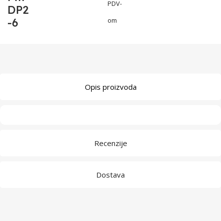
PDV-
DP2
-6
om
Opis proizvoda
Recenzije
Dostava