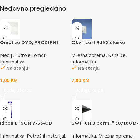
Nedavno pregledano
Omot za DVD, PROZIRNI
Okvir za 4 RJXX uloška
14mm, DVD-1P
T70FH4IW
Mediji
,
Futrole i omoti
,
Mrežna oprema
,
Kanalice
,
Informatika
Informatika
Na stanju
Na stanju
1,00
KM
7,00
KM
Dodaj u korpu
Dodaj u korpu
Ribon EPSON 7753-GB
SWITCH 8 portni ” 10/100 D-
S015021, LQ 300 350
LINK, DES-1008D
Informatika
,
Potrošni materijal
,
Informatika
,
Mrežna oprema
,
/4X0/5X0/8X0 (A4)S015633