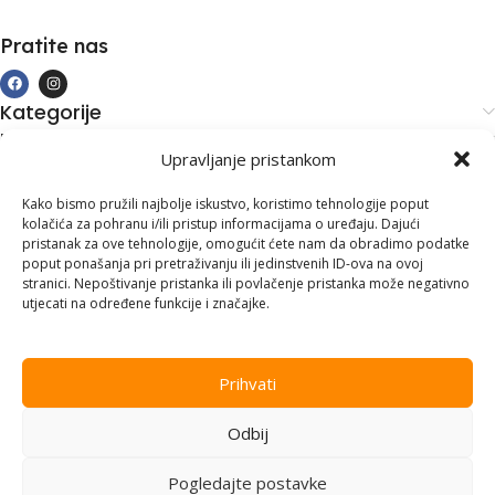
Pratite nas
Kategorije
Kupovina i podrška
Upravljanje pristankom
Moj račun
Kontakt informacije
Kako bismo pružili najbolje iskustvo, koristimo tehnologije poput
kolačića za pohranu i/ili pristup informacijama o uređaju. Dajući
Branilaca Bosne, 75 300 Lukavac
pristanak za ove tehnologije, omogućit ćete nam da obradimo podatke
poput ponašanja pri pretraživanju ili jedinstvenih ID-ova na ovoj
+387 35 555 999
stranici. Nepoštivanje pristanka ili povlačenje pristanka može negativno
utjecati na određene funkcije i značajke.
info@pconer.ba
ID: 4210115760008
Prihvati
PDV : 210115760008
Odbij
Copyright © 2025
PC ONER
, sva prava zadržana. Design by
ED-
Vision
.
Pogledajte postavke