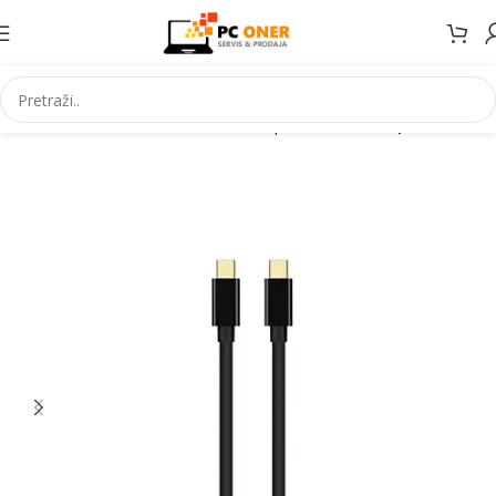
Početna
Informatika
Kablovi i adapteri
Video adapteri