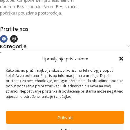
laptope, komponente i profesionalnu IT
opremu. Brza isporuka širom BiH, stručna
podrška i pouzdana postprodaja.
Pratite nas
Kategorije
Kupovina i podrška
Upravljanje pristankom
Moj račun
Kontakt informacije
Kako bismo pružili najbolje iskustvo, koristimo tehnologije poput
kolačića za pohranu i/ili pristup informacijama o uređaju. Dajući
Branilaca Bosne, 75 300 Lukavac
pristanak za ove tehnologije, omogućit ćete nam da obradimo podatke
poput ponašanja pri pretraživanju ili jedinstvenih ID-ova na ovoj
+387 35 555 999
stranici. Nepoštivanje pristanka ili povlačenje pristanka može negativno
utjecati na određene funkcije i značajke.
info@pconer.ba
ID: 4210115760008
Prihvati
PDV : 210115760008