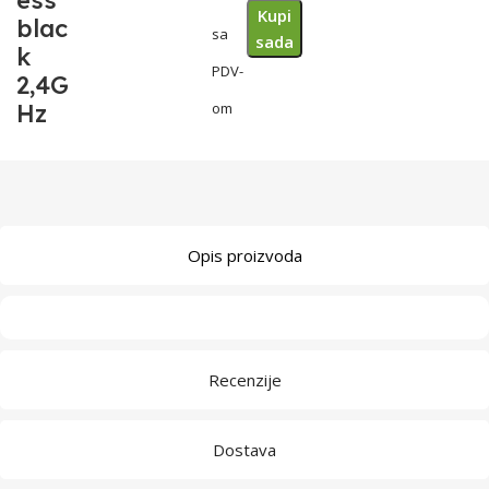
ess
Kupi
blac
sa
sada
k
PDV-
2,4G
Hz
om
Opis proizvoda
Recenzije
Dostava