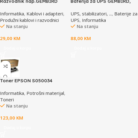
Razvodnik nap.GEMBIRD
Baterija za UPS GEMBIRD,
SPG3-B-15C, 5 uticnica,
12V 17 AH BAT-12V17AH/4
Informatika
,
Kablovi i adapteri
,
UPS, stabilizatori, ...
,
Baterije za
prekidac, 4,5m, osigurač,
Produžni kablovi i razvodnici
UPS
,
Informatika
prenaponska zaštita
Na stanju
Na stanju
29,00
KM
88,00
KM
Dodaj u korpu
Dodaj u korpu
Toner EPSON S050034
yellow, za ACL2000
Informatika
,
Potrošni materijal
,
Toneri
Na stanju
123,00
KM
Dodaj u korpu