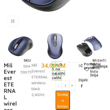
Click to enlarge
SKU:
Metode
Poredi
Dodaj
34,00
KM
Miš
5
Miš
004-
plaćanja:
proizvod
na
5
na
Ever
Everest
listu
59075
na
zalihi
želja
ETERNAL
est
zalihi
Dijeli:
wireless
ETE
black
RNA
Dodaj
2,4GHz
L
u
wirel
korpu