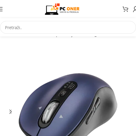
Početna
Informatika
PC periferija
Miševi i grafički tableti