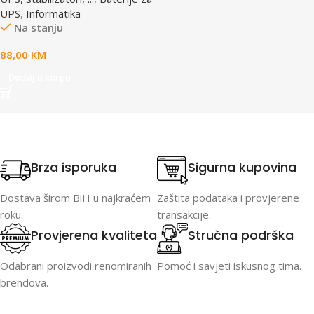
UPS
,
Informatika
Na stanju
88,00
KM
Dodaj u korpu
Brza isporuka
Sigurna kupovina
Dostava širom BiH u najkraćem
Zaštita podataka i provjerene
roku.
transakcije.
Provjerena kvaliteta
Stručna podrška
Odabrani proizvodi renomiranih
Pomoć i savjeti iskusnog tima.
brendova.