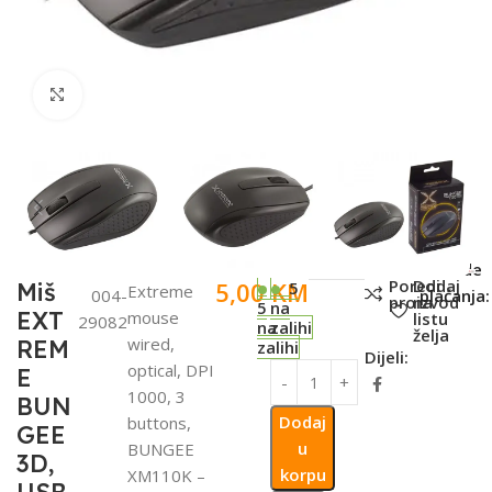
Click to enlarge
SKU:
Metode
Poredi
Dodaj
5,00
KM
Miš
5
Extreme
004-
plaćanja:
proizvod
na
5
na
EXT
mouse
listu
29082
na
zalihi
želja
wired,
REM
zalihi
Dijeli:
optical, DPI
E
1000, 3
BUN
Dodaj
buttons,
GEE
u
BUNGEE
3D,
korpu
XM110K –