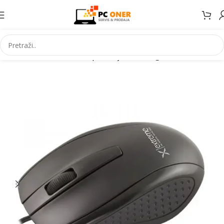
Početna
Informatika
PC periferija
Miševi i grafički tableti