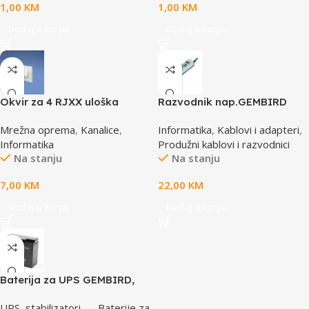
1,00
KM
1,00
KM
Dodaj u korpu
Dodaj u korpu
Okvir za 4 RJXX uloška
Razvodnik nap.GEMBIRD
T70FH4IW
SPG3-B-6C, 5 utičnica,
Mrežna oprema
,
Kanalice
,
Informatika
,
Kablovi i adapteri
,
prekidač, 1,8M, osigurač,
Informatika
Produžni kablovi i razvodnici
prenaponska zaštita
Na stanju
Na stanju
7,00
KM
22,00
KM
Dodaj u korpu
Dodaj u korpu
Baterija za UPS GEMBIRD,
12V 17 AH BAT-12V17AH/4
UPS, stabilizatori, ...
,
Baterije za