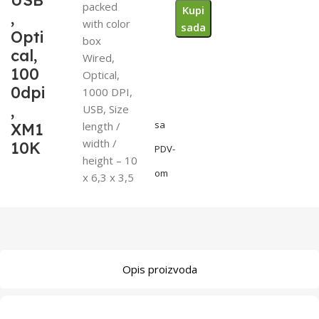
USB
packed
Kupi
,
with color
sada
Opti
box
cal,
Wired,
100
Optical,
0dpi
1000 DPI,
,
USB, Size
sa
length /
XM1
width /
10K
PDV-
height – 10
om
x 6,3 x 3,5
Opis proizvoda