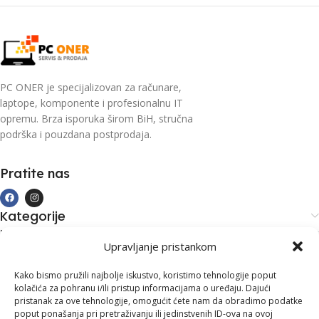
PC ONER je specijalizovan za računare,
laptope, komponente i profesionalnu IT
opremu. Brza isporuka širom BiH, stručna
podrška i pouzdana postprodaja.
Pratite nas
Kategorije
Kupovina i podrška
Upravljanje pristankom
Moj račun
Kontakt informacije
Kako bismo pružili najbolje iskustvo, koristimo tehnologije poput
kolačića za pohranu i/ili pristup informacijama o uređaju. Dajući
Branilaca Bosne, 75 300 Lukavac
pristanak za ove tehnologije, omogućit ćete nam da obradimo podatke
poput ponašanja pri pretraživanju ili jedinstvenih ID-ova na ovoj