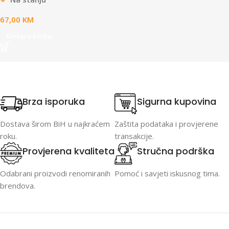
67,00
KM
Dodaj u korpu
Brza isporuka
Sigurna kupovina
Dostava širom BiH u najkraćem
Zaštita podataka i provjerene
roku.
transakcije.
Provjerena kvaliteta
Stručna podrška
Odabrani proizvodi renomiranih
Pomoć i savjeti iskusnog tima.
brendova.