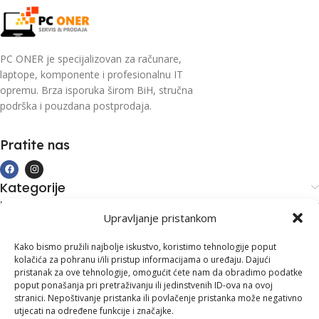
PC ONER je specijalizovan za računare,
laptope, komponente i profesionalnu IT
opremu. Brza isporuka širom BiH, stručna
podrška i pouzdana postprodaja.
Pratite nas
Kategorije
Kupovina i podrška
Upravljanje pristankom
Moj račun
Kontakt informacije
Kako bismo pružili najbolje iskustvo, koristimo tehnologije poput
kolačića za pohranu i/ili pristup informacijama o uređaju. Dajući
Branilaca Bosne, 75 300 Lukavac
pristanak za ove tehnologije, omogućit ćete nam da obradimo podatke
poput ponašanja pri pretraživanju ili jedinstvenih ID-ova na ovoj
+387 35 555 999
stranici. Nepoštivanje pristanka ili povlačenje pristanka može negativno
utjecati na određene funkcije i značajke.
info@pconer.ba