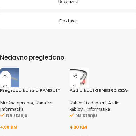
Recenzije
Dostava
Nedavno pregledano
Pregrada kanala PANDUIT
Audio kabl GEMBIRD CCA-
TGDW2
458, 3,5mm stereo to 2
Mrežna oprema
,
Kanalice
,
Kablovi i adapteri
,
Audio
phono, 1,5m
Informatika
kablovi
,
Informatika
Na stanju
Na stanju
4,00
KM
4,00
KM