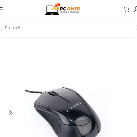
Početna
Informatika
PC periferija
Miševi i grafički tableti