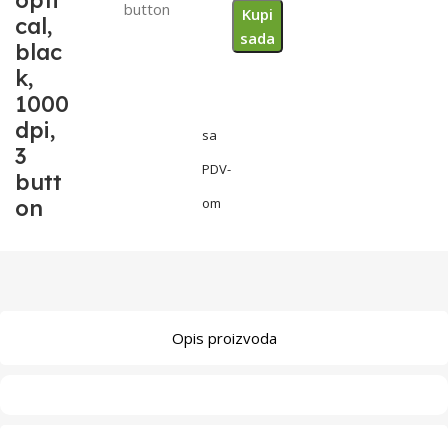
opti
button
Kupi
cal,
sada
blac
k,
1000
dpi,
sa
3
PDV-
butt
on
om
Opis proizvoda