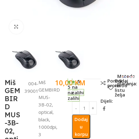
Click to enlarge
SKU:
Metode
Poredi
Dodaj
10,00
KM
Miš
5
Miš
004-
plaćanja:
proizvod
na
5
na
GEM
GEMBIRD
listu
39001
na
zalihi
želja
MUS-
BIR
zalihi
Dijeli:
3B-02,
D
optical,
MUS
Dodaj
black,
-3B-
u
1000dpi,
02,
korpu
3