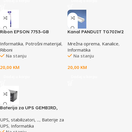
Dodaj u korpu
Dodaj u korpu
Ribon EPSON 7753-GB
Kanal PANDUIT TG70IW2
S015021, LQ 300 350
Informatika
,
Potrošni materijal
,
Mrežna oprema
,
Kanalice
,
/4X0/5X0/8X0 (A4)S015633
Riboni
Informatika
Na stanju
Na stanju
20,00
KM
20,00
KM
Dodaj u korpu
Dodaj u korpu
Baterija za UPS GEMBIRD,
12V 12 AH BAT-12V12AH
UPS, stabilizatori, ...
,
Baterije za
UPS
,
Informatika
Na stanju