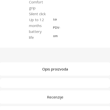
Comfort
grip
Silent click
sa
Up to 12
months
PDV-
battery
om
life
Opis proizvoda
Recenzije