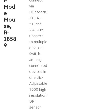
i-
Mod
via
Bluetooth
e
3.0, 4.0,
Mou
5.0 and
se,
2.4 GHz
R-
Connect
1858
to multiple
9
devices
Switch
among
connected
devices in
one click
Adjustable
1600 high-
resolution
DPI
sensor