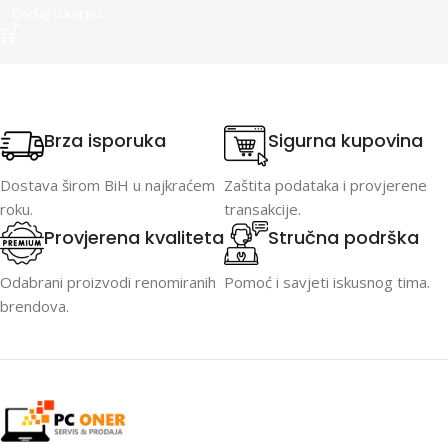
Dodaj u korpu
Brza isporuka
Sigurna kupovina
Dostava širom BiH u najkraćem
Zaštita podataka i provjerene
roku.
transakcije.
Provjerena kvaliteta
Stručna podrška
Odabrani proizvodi renomiranih
Pomoć i savjeti iskusnog tima.
brendova.