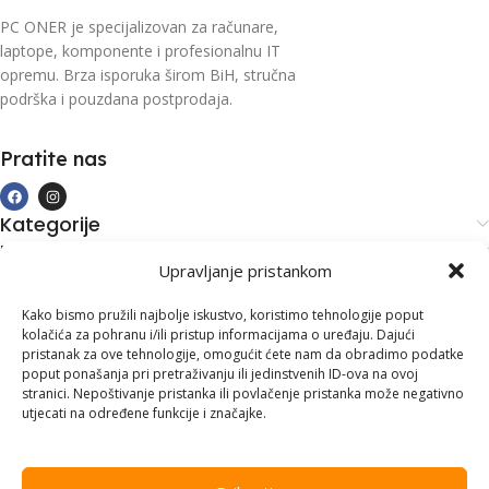
PC ONER je specijalizovan za računare,
laptope, komponente i profesionalnu IT
opremu. Brza isporuka širom BiH, stručna
podrška i pouzdana postprodaja.
Pratite nas
Kategorije
Kupovina i podrška
Upravljanje pristankom
Moj račun
Kontakt informacije
Kako bismo pružili najbolje iskustvo, koristimo tehnologije poput
kolačića za pohranu i/ili pristup informacijama o uređaju. Dajući
Branilaca Bosne, 75 300 Lukavac
pristanak za ove tehnologije, omogućit ćete nam da obradimo podatke
poput ponašanja pri pretraživanju ili jedinstvenih ID-ova na ovoj
+387 35 555 999
stranici. Nepoštivanje pristanka ili povlačenje pristanka može negativno
utjecati na određene funkcije i značajke.
info@pconer.ba
ID: 4210115760008