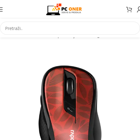
Početna
Informatika
PC periferija
Miševi i grafički tableti