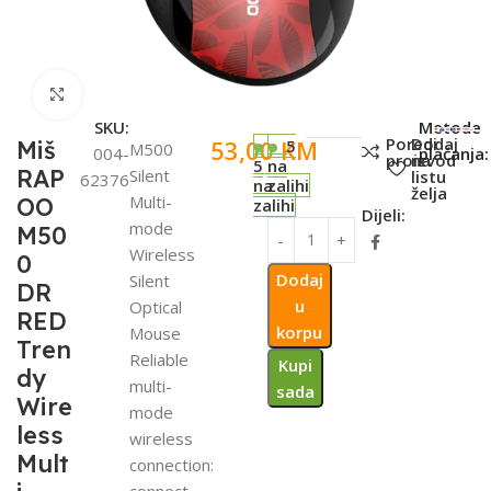
Click to enlarge
SKU:
Metode
Poredi
Dodaj
53,00
KM
Miš
5
M500
004-
plaćanja:
proizvod
na
5
na
RAP
Silent
listu
62376
na
zalihi
želja
Multi-
OO
zalihi
Dijeli:
mode
M50
Wireless
0
Dodaj
Silent
DR
u
Optical
RED
korpu
Mouse
Tren
Reliable
Kupi
dy
multi-
sada
Wire
mode
less
wireless
Mult
connection:
connect