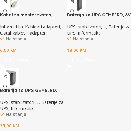
Kabal za master switch,
Baterija za UPS GEMBIRD, 6V
MD6M/MD6M, CC-143-6,
4,5 AH BAT-6V4.5AH
Informatika
,
Kablovi i adapteri
,
UPS, stabilizatori, ...
,
Baterije za
GEMBIRD
Ostali kablovi i adapteri
UPS
,
Informatika
Na stanju
Na stanju
6,00
KM
18,00
KM
Dodaj u korpu
Dodaj u korpu
Baterija za UPS GEMBIRD,
12V 4,5 AH BAT-12V4.5AH
UPS, stabilizatori, ...
,
Baterije za
UPS
,
Informatika
Na stanju
35,00
KM