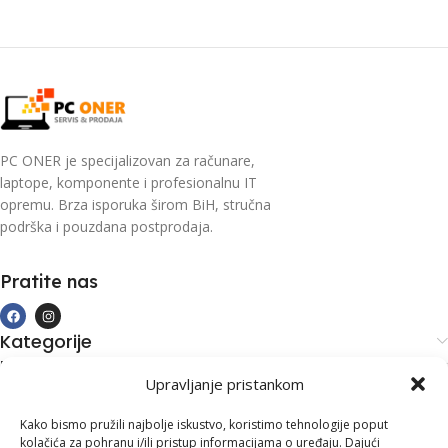
PC ONER je specijalizovan za računare,
laptope, komponente i profesionalnu IT
opremu. Brza isporuka širom BiH, stručna
podrška i pouzdana postprodaja.
Pratite nas
Kategorije
Kupovina i podrška
Upravljanje pristankom
Moj račun
Kontakt informacije
Kako bismo pružili najbolje iskustvo, koristimo tehnologije poput
kolačića za pohranu i/ili pristup informacijama o uređaju. Dajući