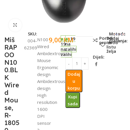
Click to enlarge
SKU:
Metode
Poredi
Dodaj
9,00
KM
Miš
19
N100
004-
plaćanja:
proizvod
na
19
na
RAP
Wired
listu
62369
na
zalihi
želja
Ambidextrous
OO
zalihi
Dijeli:
Mouse
N10
Ergonomic
0.BL
Dodaj
design
K
u
Ambidextrous
Wire
korpu
design
d
High
Kupi
Mou
resolution
sada
se,
1600
R-
DPI
1805
sensor
3