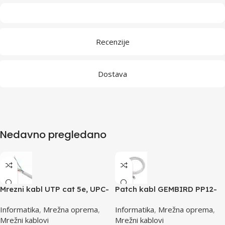
Recenzije
Dostava
Nedavno pregledano
Mrezni kabl UTP cat 5e, UPC-
Patch kabl GEMBIRD PP12-
5004E po metru GEMBIRD
0.5M, 0,5m, cat.5e, grey
Informatika
,
Mrežna oprema
,
Informatika
,
Mrežna oprema
,
Mrežni kablovi
Mrežni kablovi