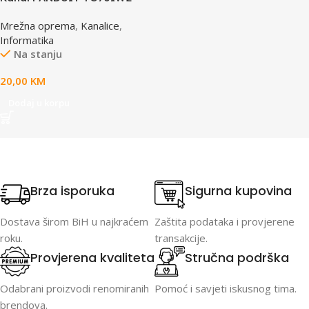
Mrežna oprema
,
Kanalice
,
Informatika
Na stanju
20,00
KM
Dodaj u korpu
Brza isporuka
Sigurna kupovina
Dostava širom BiH u najkraćem
Zaštita podataka i provjerene
roku.
transakcije.
Provjerena kvaliteta
Stručna podrška
Odabrani proizvodi renomiranih
Pomoć i savjeti iskusnog tima.
brendova.