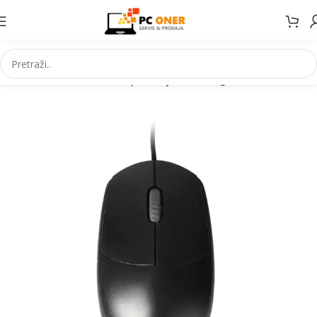
Početna
Informatika
PC periferija
Miševi i grafički tableti