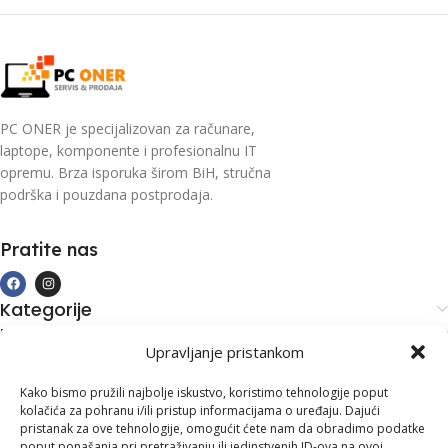
PC ONER je specijalizovan za računare,
laptope, komponente i profesionalnu IT
opremu. Brza isporuka širom BiH, stručna
podrška i pouzdana postprodaja.
Pratite nas
Kategorije
Kupovina i podrška
Upravljanje pristankom
Moj račun
Kontakt informacije
Kako bismo pružili najbolje iskustvo, koristimo tehnologije poput
kolačića za pohranu i/ili pristup informacijama o uređaju. Dajući
Branilaca Bosne, 75 300 Lukavac
pristanak za ove tehnologije, omogućit ćete nam da obradimo podatke
poput ponašanja pri pretraživanju ili jedinstvenih ID-ova na ovoj