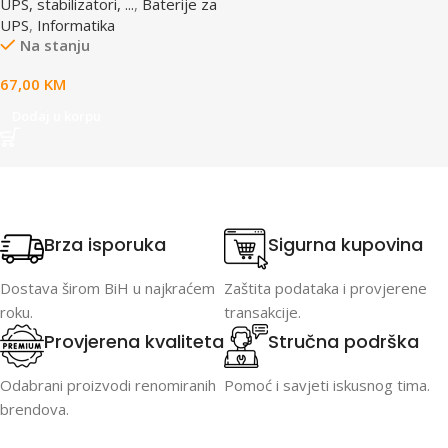
UPS, stabilizatori, ...
,
Baterije za
UPS
,
Informatika
Na stanju
67,00
KM
Dodaj u korpu
Brza isporuka
Sigurna kupovina
Dostava širom BiH u najkraćem
Zaštita podataka i provjerene
roku.
transakcije.
Provjerena kvaliteta
Stručna podrška
Odabrani proizvodi renomiranih
Pomoć i savjeti iskusnog tima.
brendova.