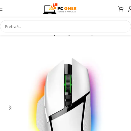
Početna
Informatika
PC periferija
Miševi i grafički tableti