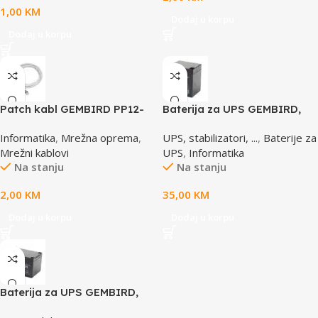
1,00
KM
Dodaj u korpu
Dodaj u korpu
Patch kabl GEMBIRD PP12-
Baterija za UPS GEMBIRD,
0.5M, 0,5m, cat.5e, grey
12V 4,5 AH BAT-12V4.5AH
Informatika
,
Mrežna oprema
,
UPS, stabilizatori, ...
,
Baterije za
Mrežni kablovi
UPS
,
Informatika
Na stanju
Na stanju
2,00
KM
35,00
KM
Dodaj u korpu
Dodaj u korpu
Baterija za UPS GEMBIRD,
12V 12 AH BAT-12V12AH