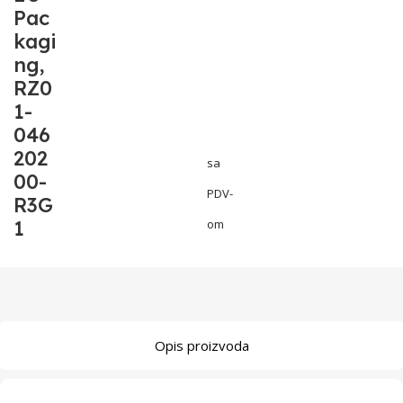
Pac
kagi
ng,
RZ0
1-
046
202
sa
00-
PDV-
R3G
1
om
Opis proizvoda