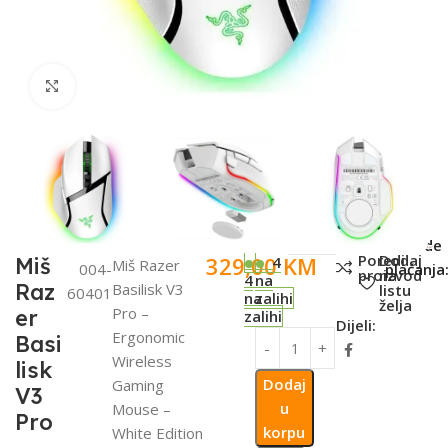
Click to enlarge
SKU:
Metode
Poredi
Dodaj
329,00
KM
Miš
4
Miš Razer
004-
plaćanja
proizvod
na
4
na
Raz
Basilisk V3
listu
60401
na
zalihi
želja
Pro –
er
zalihi
Dijeli:
Ergonomic
Basi
Wireless
lisk
Dodaj
Gaming
V3
u
Mouse –
Pro
korpu
White Edition