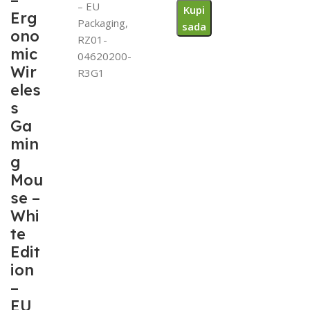
–
– EU
Kupi
Erg
Packaging,
sada
ono
RZ01-
mic
04620200-
Wir
R3G1
eles
s
Ga
min
g
Mou
se –
Whi
te
Edit
ion
–
EU