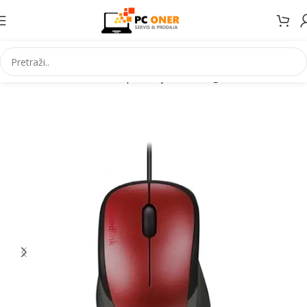
Početna
Informatika
PC periferija
Miševi i grafički tableti