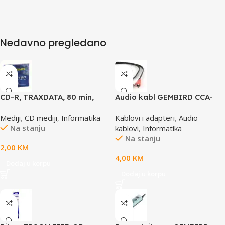
Nedavno pregledano
CD-R, TRAXDATA, 80 min,
Audio kabl GEMBIRD CCA-
52X, SLIMBOX
458, 3,5mm stereo to 2
Mediji
,
CD mediji
,
Informatika
Kablovi i adapteri
,
Audio
phono, 1,5m
Na stanju
kablovi
,
Informatika
Na stanju
2,00
KM
4,00
KM
Dodaj u korpu
Dodaj u korpu