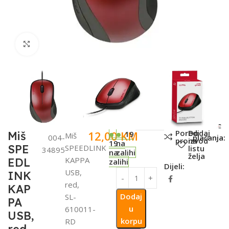
Click to enlarge
SKU:
Metode
Poredi
Dodaj
12,00
KM
Miš
19
Miš
004-
plaćanja:
proizvod
na
19
na
SPE
SPEEDLINK
listu
34895
na
zalihi
želja
KAPPA
EDL
zalihi
Dijeli:
USB,
INK
red,
KAP
Dodaj
SL-
PA
u
610011-
USB,
korpu
RD