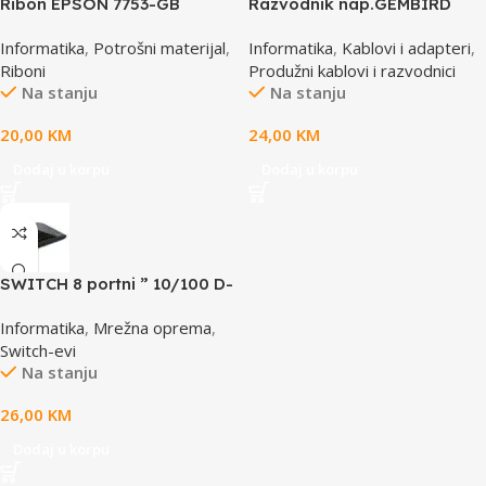
Ribon EPSON 7753-GB
Razvodnik nap.GEMBIRD
S015021, LQ 300 350
SPG3-B-10C, 5 utičnica,
Informatika
,
Potrošni materijal
,
Informatika
,
Kablovi i adapteri
,
/4X0/5X0/8X0 (A4)S015633
prekidač,3m, osigurač,
Riboni
Produžni kablovi i razvodnici
prenaponska zaštita
Na stanju
Na stanju
20,00
KM
24,00
KM
Dodaj u korpu
Dodaj u korpu
SWITCH 8 portni ” 10/100 D-
LINK, DES-1008D
Informatika
,
Mrežna oprema
,
Switch-evi
Na stanju
26,00
KM
Dodaj u korpu