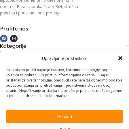
laptope, komponente i profesionalnu IT
opremu. Brza isporuka širom BiH, stručna
podrška i pouzdana postprodaja.
Pratite nas
Kategorije
Kupovina i podrška
Upravljanje pristankom
Moj račun
Kontakt informacije
Kako bismo pružili najbolje iskustvo, koristimo tehnologije poput
kolačića za pohranu i/ili pristup informacijama o uređaju. Dajući
Branilaca Bosne, 75 300 Lukavac
pristanak za ove tehnologije, omogućit ćete nam da obradimo podatke
poput ponašanja pri pretraživanju ili jedinstvenih ID-ova na ovoj
+387 35 555 999
stranici. Nepoštivanje pristanka ili povlačenje pristanka može negativno
utjecati na određene funkcije i značajke.
info@pconer.ba
ID: 4210115760008
Prihvati
PDV : 210115760008