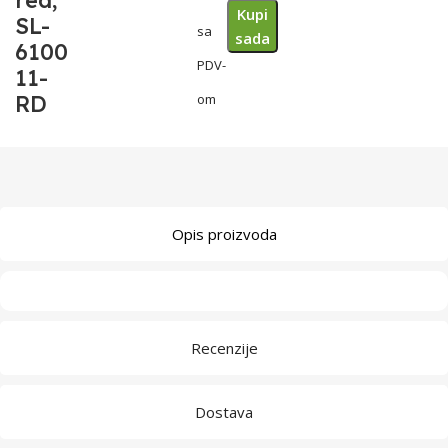
red,
Kupi
SL-
sa
sada
6100
PDV-
11-
RD
om
Opis proizvoda
Recenzije
Dostava