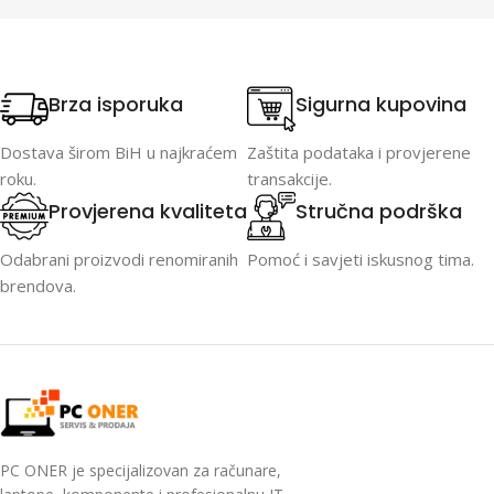
Brza isporuka
Sigurna kupovina
Dostava širom BiH u najkraćem
Zaštita podataka i provjerene
roku.
transakcije.
Provjerena kvaliteta
Stručna podrška
Odabrani proizvodi renomiranih
Pomoć i savjeti iskusnog tima.
brendova.
PC ONER je specijalizovan za računare,