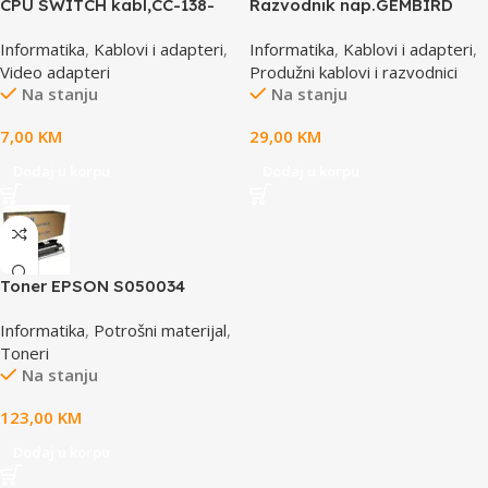
CPU SWITCH kabl,CC-138-
Razvodnik nap.GEMBIRD
6,25M/15M+6M+6M, GEMBIRD
SPG3-B-15C, 5 uticnica,
Informatika
,
Kablovi i adapteri
,
Informatika
,
Kablovi i adapteri
,
prekidac, 4,5m, osigurač,
Video adapteri
Produžni kablovi i razvodnici
prenaponska zaštita
Na stanju
Na stanju
7,00
KM
29,00
KM
Dodaj u korpu
Dodaj u korpu
Toner EPSON S050034
yellow, za ACL2000
Informatika
,
Potrošni materijal
,
Toneri
Na stanju
123,00
KM
Dodaj u korpu