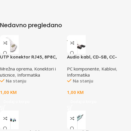
Nedavno pregledano
UTP konektor RJ45, 8P8C,
Audio kabl, CD-SB, CC-
cat5e
AUDIO, GEMBIRD
Mrežna oprema
,
Konektori i
PC komponente
,
Kablovi
,
uticnice
,
Informatika
Informatika
Na stanju
Na stanju
1,00
KM
1,00
KM
Dodaj u korpu
Dodaj u korpu