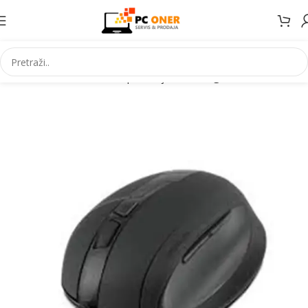
Početna
Informatika
PC periferija
Miševi i grafički tableti