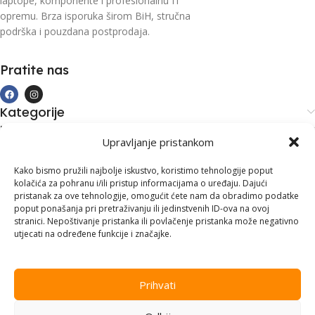
laptope, komponente i profesionalnu IT
opremu. Brza isporuka širom BiH, stručna
podrška i pouzdana postprodaja.
Pratite nas
Kategorije
Kupovina i podrška
Upravljanje pristankom
Moj račun
Kontakt informacije
Kako bismo pružili najbolje iskustvo, koristimo tehnologije poput
kolačića za pohranu i/ili pristup informacijama o uređaju. Dajući
Branilaca Bosne, 75 300 Lukavac
pristanak za ove tehnologije, omogućit ćete nam da obradimo podatke
poput ponašanja pri pretraživanju ili jedinstvenih ID-ova na ovoj
+387 35 555 999
stranici. Nepoštivanje pristanka ili povlačenje pristanka može negativno
utjecati na određene funkcije i značajke.
info@pconer.ba
ID: 4210115760008
Prihvati
PDV : 210115760008