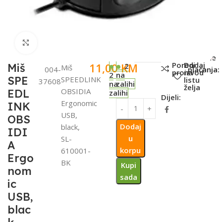
Click to enlarge
SKU:
Metode
Poredi
Dodaj
11,00
KM
Miš
2
Miš
004-
plaćanja:
proizvod
na
2
na
SPE
SPEEDLINK
listu
37608
na
zalihi
želja
OBSIDIA
EDL
zalihi
Dijeli:
Ergonomic
INK
USB,
OBS
Dodaj
black,
IDI
u
SL-
A
korpu
610001-
Ergo
BK
Kupi
nom
sada
ic
USB,
blac