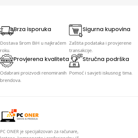
Brza isporuka
Sigurna kupovina
Dostava širom BiH u najkraćem
Zaštita podataka i provjerene
roku.
transakcije.
Provjerena kvaliteta
Stručna podrška
Odabrani proizvodi renomiranih
Pomoć i savjeti iskusnog tima.
brendova.
PC ONER je specijalizovan za računare,