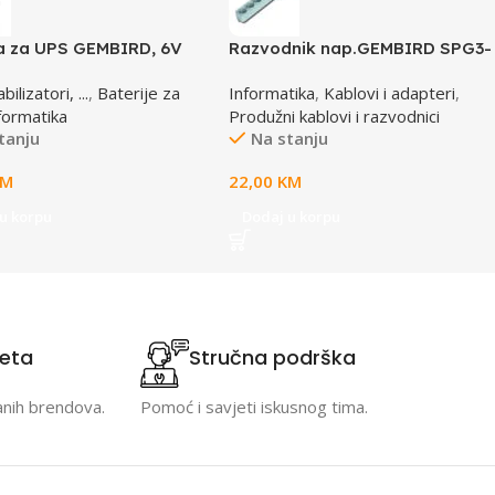
ja za UPS GEMBIRD, 6V
Razvodnik nap.GEMBIRD SPG3-
 BAT-6V4.5AH
B-6C, 5 utičnica, prekidač, 1,8M,
ilizatori, ...
,
Baterije za
Informatika
,
Kablovi i adapteri
,
osigurač, prenaponska zaštita
formatika
Produžni kablovi i razvodnici
tanju
Na stanju
KM
22,00
KM
u korpu
Dodaj u korpu
teta
Stručna podrška
anih brendova.
Pomoć i savjeti iskusnog tima.