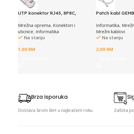
UTP konektor RJ45, 8P8C,
Patch kabl GEMB
cat5e
0.5M, 0,5m, cat.5
Mrežna oprema
,
Konektori i
Informatika
,
Mrež
uticnice
,
Informatika
Mrežni kablovi
Na stanju
Na stanju
1,00
KM
2,00
KM
Dodaj u korpu
Dodaj u korpu
Brza isporuka
Si
Dostava širom BiH u najkraćem roku.
Zaštita p