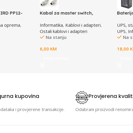
IRD PP12-
Kabal za master switch,
Bateri
e, grey
MD6M/MD6M, CC-143-6,
4,5 AH
na oprema
,
Informatika
,
Kablovi i adapteri
,
UPS, stab
GEMBIRD
Ostali kablovi i adapteri
UPS
,
In
Na stanju
Na s
6,00
KM
18,00
Dodaj u korpu
Dodaj 
gurna kupovina
Provjerena kvali
odataka i provjerene transakcije.
Odabrani proizvodi renomir