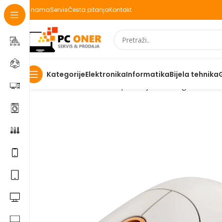
O nama
Servis
Česta pitanja
Kontakt
Elektronika
Informatika
Bijela tehnika
Kategorije
Početna
Informatika
PC periferija
Miševi i grafički tabl