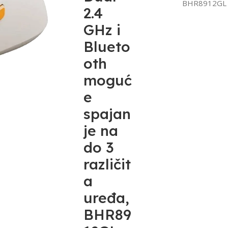
BHR8912GL
2.4
GHz i
Blueto
oth
moguć
e
spajan
je na
do 3
različit
a
uređa,
BHR89