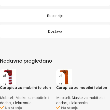
Recenzije
Dostava
Nedavno pregledano
Čarapica za mobilni telefon
Čarapica za mobilni telefon
SBOX MCF-S12 crveno-bijela
SBOX MCF-S2 narandžasta
Mobiteli
,
Maske za mobitele i
Mobiteli
,
Maske za mobitele i
65x100mm
65x100mm
dodaci
,
Elektronika
dodaci
,
Elektronika
Na stanju
Na stanju