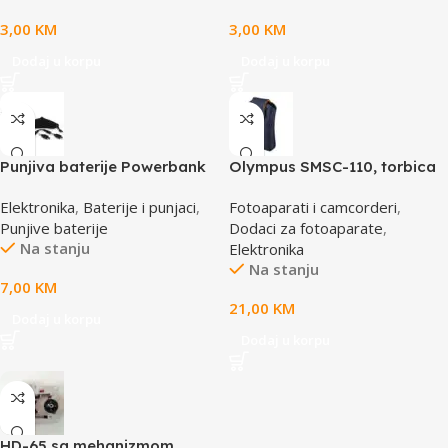
3,00
KM
3,00
KM
Dodaj u korpu
Dodaj u korpu
Punjiva baterije Powerbank
Olympus SMSC-110, torbica
Li-Ion Polymer 1500mAh
za VG aparate, smart soft
Elektronika
,
Baterije i punjaci
,
Fotoaparati i camcorderi
,
168267 MANHATTAN
case, E0412112
Punjive baterije
Dodaci za fotoaparate
,
Na stanju
Elektronika
Na stanju
7,00
KM
21,00
KM
Dodaj u korpu
Dodaj u korpu
HD-65 sa mehanizmom