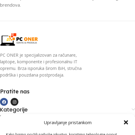
brendova.
PC ONER je specijalizovan za računare,
laptope, komponente i profesionalnu IT
opremu. Brza isporuka širom BiH, stručna
podrška i pouzdana postprodaja.
Pratite nas
Kategorije
Kupovina i podrška
Upravljanje pristankom
Moj račun
Kontakt informacije
Kako bismo pružili najbolje iskustvo, koristimo tehnologije poput