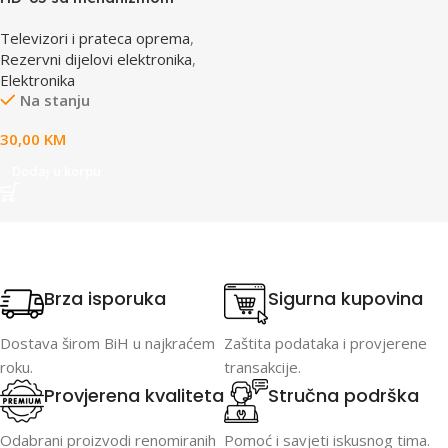
CD/DVD Drive Lens – laser
Televizori i prateca oprema
,
AE-HD65M
Rezervni dijelovi elektronika
,
Elektronika
Na stanju
30,00
KM
Dodaj u korpu
Brza isporuka
Sigurna kupovina
Dostava širom BiH u najkraćem
Zaštita podataka i provjerene
roku.
transakcije.
Provjerena kvaliteta
Stručna podrška
Odabrani proizvodi renomiranih
Pomoć i savjeti iskusnog tima.