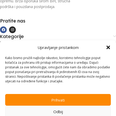
opremu. Brza isporuka širom BiH, stručna
podrška i pouzdana postprodaja.
Pratite nas
Kategorije
Kupovina i podrška
Upravljanje pristankom
Moj račun
Kontakt informacije
Kako bismo pružili najbolje iskustvo, koristimo tehnologije poput
kolačića za pohranu i/ili pristup informacijama o uređaju. Dajući
Branilaca Bosne, 75 300 Lukavac
pristanak za ove tehnologije, omogućit ćete nam da obradimo podatke
poput ponašanja pri pretraživanju ili jedinstvenih ID-ova na ovoj
+387 35 555 999
stranici. Nepoštivanje pristanka ili povlačenje pristanka može negativno
utjecati na određene funkcije i značajke.
info@pconer.ba
ID: 4210115760008
Prihvati
PDV : 210115760008
Odbij