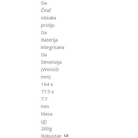
Da
Čitač
otisaka
prstiju
Da
Baterija
integrisana
Da
Dimenzija
(WxHxD
mm)
164 x
77.5 x
7.7
mm
Masa
(g)
200g
sa
Robustan