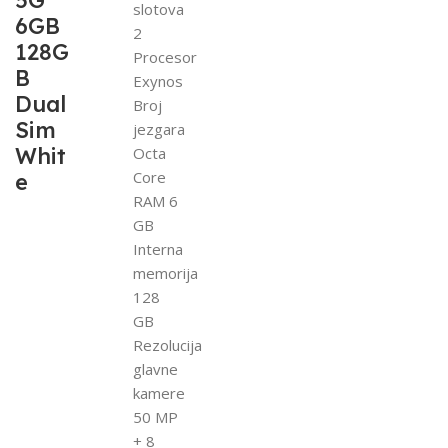
5G
slotova
6GB
2
128G
Procesor
B
Exynos
Dual
Broj
Sim
jezgara
Whit
Octa
Core
e
RAM 6
GB
Interna
memorija
128
GB
Rezolucija
glavne
kamere
50 MP
+ 8