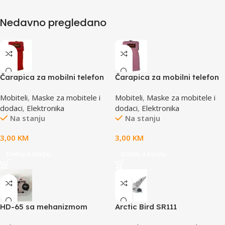
Nedavno pregledano
Čarapica za mobilni telefon
Čarapica za mobilni telefon
SBOX MCF-S8 crvena
SBOX MCF-S1 roza
Mobiteli
,
Maske za mobitele i
Mobiteli
,
Maske za mobitele i
65x100mm
65x100mm
dodaci
,
Elektronika
dodaci
,
Elektronika
Na stanju
Na stanju
3,00
KM
3,00
KM
Dodaj u korpu
Dodaj u korpu
HD-65 sa mehanizmom
Arctic Bird SR111
CD/DVD Drive Lens – laser