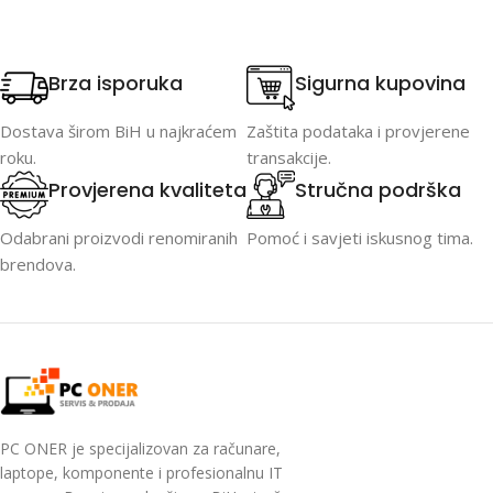
Brza isporuka
Sigurna kupovina
Dostava širom BiH u najkraćem
Zaštita podataka i provjerene
roku.
transakcije.
Provjerena kvaliteta
Stručna podrška
Odabrani proizvodi renomiranih
Pomoć i savjeti iskusnog tima.
brendova.
PC ONER je specijalizovan za računare,
laptope, komponente i profesionalnu IT