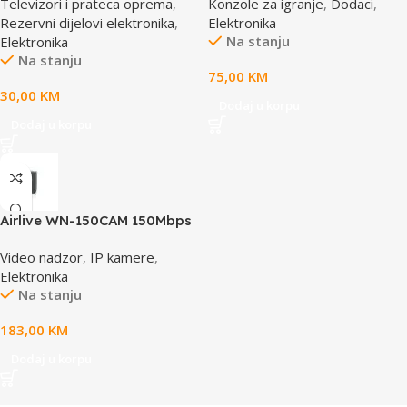
Televizori i prateca oprema
,
Konzole za igranje
,
Dodaci
,
AE-HD65M
Rezervni dijelovi elektronika
,
Elektronika
Na stanju
Elektronika
Na stanju
75,00
KM
30,00
KM
Dodaj u korpu
Dodaj u korpu
Airlive WN-150CAM 150Mbps
Dual Stream IP camera
Video nadzor
,
IP kamere
,
Elektronika
Na stanju
183,00
KM
Dodaj u korpu