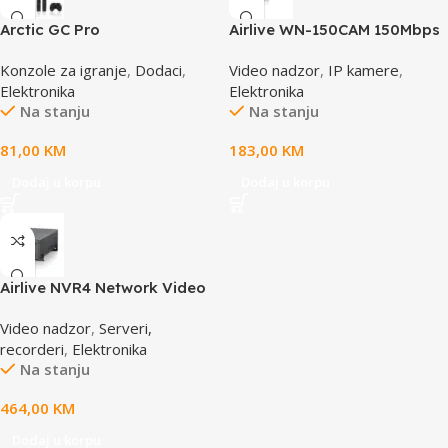
Arctic GC Pro
Airlive WN-150CAM 150Mbps
Dual Stream IP camera
Konzole za igranje
,
Dodaci
,
Video nadzor
,
IP kamere
,
Elektronika
Elektronika
Na stanju
Na stanju
81,00
KM
183,00
KM
Dodaj u korpu
Dodaj u korpu
Airlive NVR4 Network Video
Recorder
Video nadzor
,
Serveri,
recorderi
,
Elektronika
Na stanju
464,00
KM
Dodaj u korpu