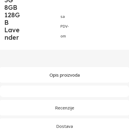
5G
8GB
128G
sa
B
PDV-
Lave
nder
om
Opis proizvoda
Recenzije
Dostava