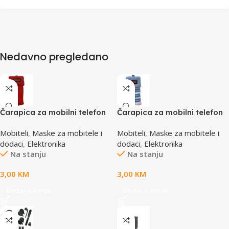
Nedavno pregledano
Čarapica za mobilni telefon
Čarapica za mobilni telefon
SBOX MCF-S8 crvena
SBOX MCF-S13 plavo-bijela
Mobiteli
,
Maske za mobitele i
Mobiteli
,
Maske za mobitele i
65x100mm
65x100mm
dodaci
,
Elektronika
dodaci
,
Elektronika
Na stanju
Na stanju
3,00
KM
3,00
KM
Dodaj u korpu
Dodaj u korpu