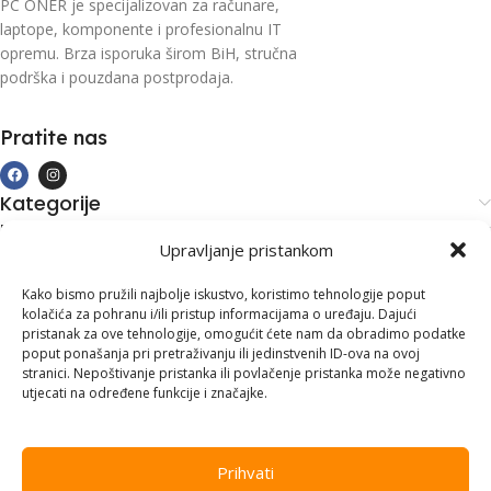
PC ONER je specijalizovan za računare,
laptope, komponente i profesionalnu IT
opremu. Brza isporuka širom BiH, stručna
podrška i pouzdana postprodaja.
Pratite nas
Kategorije
Kupovina i podrška
Upravljanje pristankom
Moj račun
Kontakt informacije
Kako bismo pružili najbolje iskustvo, koristimo tehnologije poput
kolačića za pohranu i/ili pristup informacijama o uređaju. Dajući
Branilaca Bosne, 75 300 Lukavac
pristanak za ove tehnologije, omogućit ćete nam da obradimo podatke
poput ponašanja pri pretraživanju ili jedinstvenih ID-ova na ovoj
+387 35 555 999
stranici. Nepoštivanje pristanka ili povlačenje pristanka može negativno
utjecati na određene funkcije i značajke.
info@pconer.ba
ID: 4210115760008
Prihvati
PDV : 210115760008