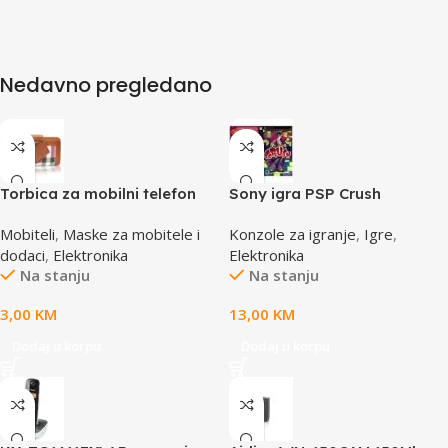
Nedavno pregledano
Torbica za mobilni telefon
Sony igra PSP Crush
SBOX MCF-02 S
Mobiteli
,
Maske za mobitele i
Konzole za igranje
,
Igre
,
110x43x17mm
dodaci
,
Elektronika
Elektronika
Na stanju
Na stanju
3,00
KM
13,00
KM
Dodaj u korpu
Dodaj u korpu