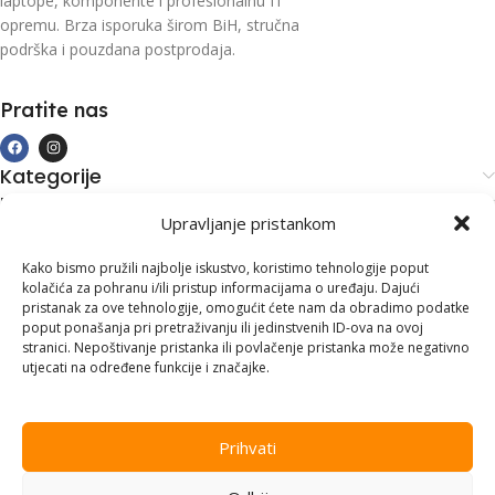
laptope, komponente i profesionalnu IT
opremu. Brza isporuka širom BiH, stručna
podrška i pouzdana postprodaja.
Pratite nas
Kategorije
Kupovina i podrška
Upravljanje pristankom
Moj račun
Kontakt informacije
Kako bismo pružili najbolje iskustvo, koristimo tehnologije poput
kolačića za pohranu i/ili pristup informacijama o uređaju. Dajući
Branilaca Bosne, 75 300 Lukavac
pristanak za ove tehnologije, omogućit ćete nam da obradimo podatke
poput ponašanja pri pretraživanju ili jedinstvenih ID-ova na ovoj
+387 35 555 999
stranici. Nepoštivanje pristanka ili povlačenje pristanka može negativno
utjecati na određene funkcije i značajke.
info@pconer.ba
ID: 4210115760008
Prihvati
PDV : 210115760008