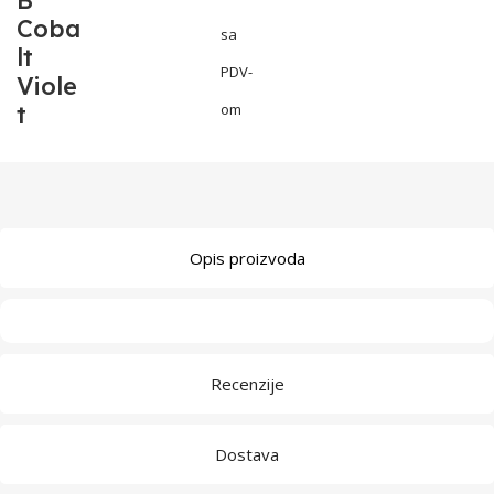
B
Coba
sa
lt
PDV-
Viole
t
om
Opis proizvoda
Recenzije
Dostava