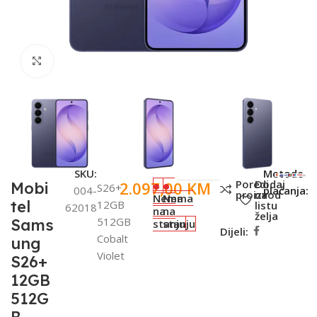
Click to enlarge
SKU:
Metode
Poredi
Dodaj
2.097,00
KM
Mobi
S26+
004-
plaćanja:
proizvod
na
Nema
Nema
tel
12GB
listu
62018
na
na
želja
512GB
Sams
stanju
stanju
Dijeli:
Cobalt
ung
Violet
S26+
12GB
512G