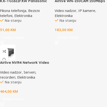
KX-TG1611FXW Panasonic
Airlive WN-150CAM 150Mbps
telefon crno / bijeli DECT CID
Dual Stream IP camera
Fiksna telefonija
,
Bezicni
Video nadzor
,
IP kamere
,
telefoni
,
Elektronika
Elektronika
Na stanju
Na stanju
51,00
KM
183,00
KM
Dodaj u korpu
Dodaj u korpu
Airlive NVR4 Network Video
Recorder
Video nadzor
,
Serveri,
recorderi
,
Elektronika
Na stanju
464,00
KM
Dodaj u korpu