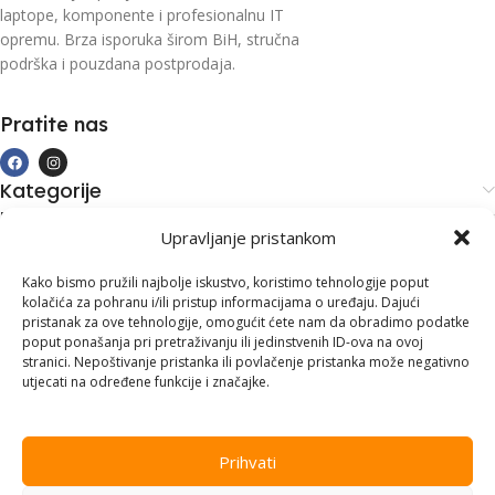
laptope, komponente i profesionalnu IT
opremu. Brza isporuka širom BiH, stručna
podrška i pouzdana postprodaja.
Pratite nas
Kategorije
Kupovina i podrška
Upravljanje pristankom
Moj račun
Kontakt informacije
Kako bismo pružili najbolje iskustvo, koristimo tehnologije poput
kolačića za pohranu i/ili pristup informacijama o uređaju. Dajući
Branilaca Bosne, 75 300 Lukavac
pristanak za ove tehnologije, omogućit ćete nam da obradimo podatke
poput ponašanja pri pretraživanju ili jedinstvenih ID-ova na ovoj
+387 35 555 999
stranici. Nepoštivanje pristanka ili povlačenje pristanka može negativno
utjecati na određene funkcije i značajke.
info@pconer.ba
ID: 4210115760008
Prihvati
PDV : 210115760008