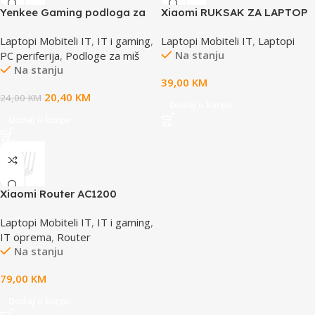
Yenkee Gaming podloga za
Xiaomi RUKSAK ZA LAPTOP
miš YPM WT90
SB ZJB4069GL
Laptopi Mobiteli IT
,
IT i gaming
,
Laptopi Mobiteli IT
,
Laptopi
Na stanju
PC periferija
,
Podloge za miš
Na stanju
39,00
KM
20,40
KM
24,00
KM
Dodaj u korpu
Dodaj u korpu
Xiaomi Router AC1200
Laptopi Mobiteli IT
,
IT i gaming
,
IT oprema
,
Router
Na stanju
79,00
KM
Dodaj u korpu