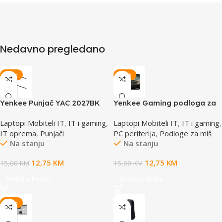
Nedavno pregledano
-15%
-15%
Yenkee Punjač YAC 2027BK
Yenkee Gaming podloga za
miš YPM WT47 CRUISER
Laptopi Mobiteli IT
,
IT i gaming
,
Laptopi Mobiteli IT
,
IT i gaming
,
IT oprema
,
Punjači
PC periferija
,
Podloge za miš
Na stanju
Na stanju
12,75
KM
12,75
KM
15,00
KM
15,00
KM
Dodaj u korpu
Dodaj u korpu
-15%