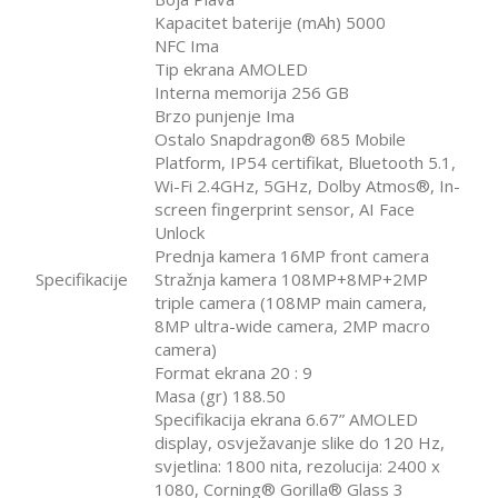
Kapacitet baterije (mAh) 5000
NFC Ima
Tip ekrana AMOLED
Interna memorija 256 GB
Brzo punjenje Ima
Ostalo Snapdragon® 685 Mobile
Platform, IP54 certifikat, Bluetooth 5.1,
Wi-Fi 2.4GHz, 5GHz, Dolby Atmos®, In-
screen fingerprint sensor, AI Face
Unlock
Prednja kamera 16MP front camera
Specifikacije
Stražnja kamera 108MP+8MP+2MP
triple camera (108MP main camera,
8MP ultra-wide camera, 2MP macro
camera)
Format ekrana 20 : 9
Masa (gr) 188.50
Specifikacija ekrana 6.67” AMOLED
display, osvježavanje slike do 120 Hz,
svjetlina: 1800 nita, rezolucija: 2400 x
1080, Corning® Gorilla® Glass 3