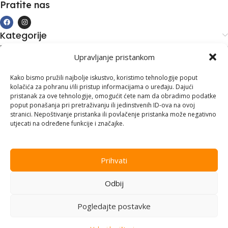
Pratite nas
Kategorije
Kupovina i podrška
Upravljanje pristankom
Moj račun
Kontakt informacije
Kako bismo pružili najbolje iskustvo, koristimo tehnologije poput
kolačića za pohranu i/ili pristup informacijama o uređaju. Dajući
Branilaca Bosne, 75 300 Lukavac
pristanak za ove tehnologije, omogućit ćete nam da obradimo podatke
poput ponašanja pri pretraživanju ili jedinstvenih ID-ova na ovoj
+387 35 555 999
stranici. Nepoštivanje pristanka ili povlačenje pristanka može negativno
utjecati na određene funkcije i značajke.
info@pconer.ba
ID: 4210115760008
Prihvati
PDV : 210115760008
Odbij
Copyright © 2025
PC ONER
, sva prava zadržana. Design by
ED-
Vision
.
Pogledajte postavke