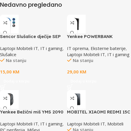
Nedavno pregledano
Sencor Slušalice dječije SEP
Yenkee POWERBANK
255BL
prijenosno napajanje YPB
Laptopi Mobiteli IT
,
IT i gaming
,
IT oprema
,
Eksterne baterije
,
1041
Slušalice
Laptopi Mobiteli IT
,
IT i gaming
Na stanju
Na stanju
15,00
KM
29,00
KM
Dodaj u korpu
Dodaj u korpu
Yenkee Bežični miš YMS 2090
MOBITEL XIAOMI REDMI 15C
DUAL SIM 8GB 256GB BLACK
Laptopi Mobiteli IT
,
IT i gaming
,
Laptopi Mobiteli IT
,
Mobiteli
Na stanju
PC periferija
,
Miševi