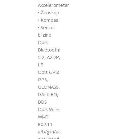
Akcelerometar
• Žiroskop
• Kompas
• Senzor
blizine
Opis
Bluetooth:
5.2, A2DP,
LE
Opis GPS:
GPS,
GLONASS,
GALILEO,
BDS
Opis Wi-Fi:
Wi-Fi
802.11
a/b/g/n/ac,
dual-band