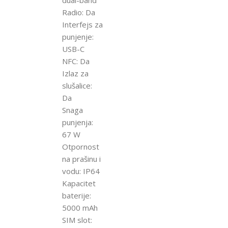
Radio: Da
Interfejs za
punjenje:
USB-C
NFC: Da
Izlaz za
slušalice:
Da
Snaga
punjenja:
67 W
Otpornost
na prašinu i
vodu: IP64
Kapacitet
baterije:
5000 mAh
SIM slot: