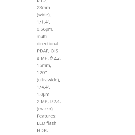
23mm
(wide),
1/1.4”,
0.56µm,
multi-
directional
PDAF, OIS
8 MP, f/2.2,
15mm,
120°
(ultrawide),
1/4.4”,
1.0µm
2 MP, f/2.4,
(macro)
Features:
LED flash,
HDR,