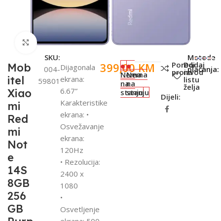
Click to enlarge
SKU:
Metode
Poredi
Dodaj
399,00
KM
Mob
Dijagonala
004-
plaćanja:
proizvod
na
Nema
Nema
itel
ekrana:
listu
59801
na
na
želja
6.67”
Xiao
stanju
stanju
Dijeli:
Karakteristike
mi
ekrana: •
Red
Osvežavanje
mi
ekrana:
Not
120Hz
e
• Rezolucija:
14S
2400 x
8GB
1080
256
•
GB
Osvetljenje
ekrana: 500