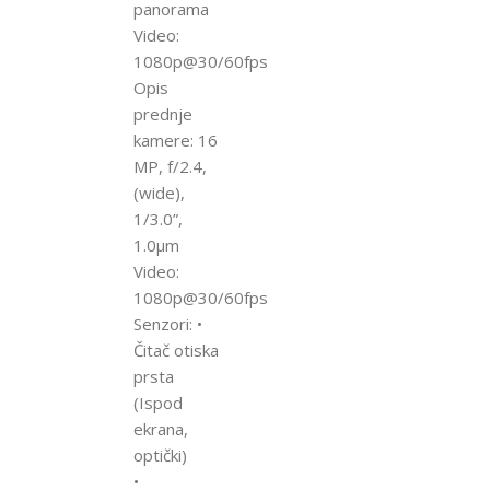
panorama
Video:
1080p@30/60fps
Opis
prednje
kamere: 16
MP, f/2.4,
(wide),
1/3.0”,
1.0µm
Video:
1080p@30/60fps
Senzori: •
Čitač otiska
prsta
(Ispod
ekrana,
optički)
•