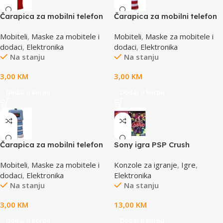
Čarapica za mobilni telefon
Čarapica za mobilni telefon
SBOX MCF-S8 crvena
SBOX MCF-S12 crveno-bijela
Mobiteli
,
Maske za mobitele i
Mobiteli
,
Maske za mobitele i
65x100mm
65x100mm
dodaci
,
Elektronika
dodaci
,
Elektronika
Na stanju
Na stanju
3,00
KM
3,00
KM
Dodaj u korpu
Dodaj u korpu
Čarapica za mobilni telefon
Sony igra PSP Crush
SBOX MCF-S13 plavo-bijela
Mobiteli
,
Maske za mobitele i
Konzole za igranje
,
Igre
,
65x100mm
dodaci
,
Elektronika
Elektronika
Na stanju
Na stanju
3,00
KM
13,00
KM
Dodaj u korpu
Dodaj u korpu