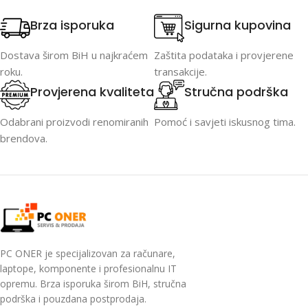
Brza isporuka
Sigurna kupovina
Dostava širom BiH u najkraćem
Zaštita podataka i provjerene
roku.
transakcije.
Provjerena kvaliteta
Stručna podrška
Odabrani proizvodi renomiranih
Pomoć i savjeti iskusnog tima.
brendova.
PC ONER je specijalizovan za računare,
laptope, komponente i profesionalnu IT
opremu. Brza isporuka širom BiH, stručna
podrška i pouzdana postprodaja.