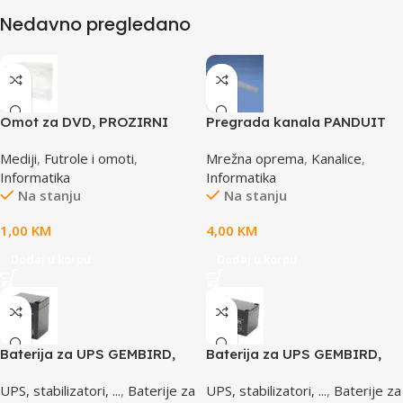
Nedavno pregledano
Omot za DVD, PROZIRNI
Pregrada kanala PANDUIT
14mm, DVD-1P
TGDW2
Mediji
,
Futrole i omoti
,
Mrežna oprema
,
Kanalice
,
Informatika
Informatika
Na stanju
Na stanju
1,00
KM
4,00
KM
Dodaj u korpu
Dodaj u korpu
Baterija za UPS GEMBIRD,
Baterija za UPS GEMBIRD,
12V 4,5 AH BAT-12V4.5AH
12V 12 AH BAT-12V12AH
UPS, stabilizatori, ...
,
Baterije za
UPS, stabilizatori, ...
,
Baterije za