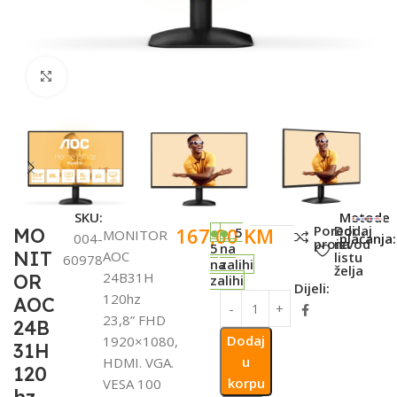
Click to enlarge
SKU:
Metode
Poredi
Dodaj
167,00
KM
MO
5
MONITOR
004-
plaćanja:
proizvod
na
5
na
NIT
AOC
listu
60978
na
zalihi
želja
24B31H
OR
zalihi
Dijeli:
120hz
AOC
23,8” FHD
24B
Dodaj
1920×1080,
31H
u
HDMI. VGA.
120
korpu
VESA 100