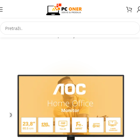
Početna
Informatika
PC periferija
Monitori