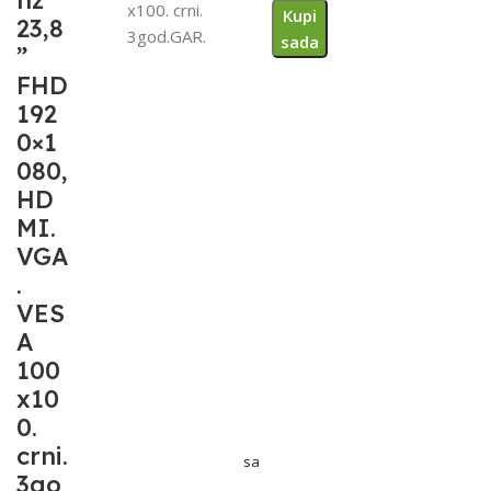
hz
x100. crni.
Kupi
23,8
3god.GAR.
sada
”
FHD
192
0×1
080,
HD
MI.
VGA
.
VES
A
100
x10
0.
crni.
sa
3go