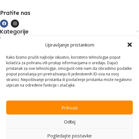
Pratite nas
Kategorije
Kupovina i podrška
Upravljanje pristankom
Moj račun
Kontakt informacije
Kako bismo pružili najbolje iskustvo, koristimo tehnologije poput
kolačića za pohranu i/ili pristup informacijama o uređaju. Dajući
Branilaca Bosne, 75 300 Lukavac
pristanak za ove tehnologije, omogućit ćete nam da obradimo podatke
poput ponašanja pri pretraživanju ili jedinstvenih ID-ova na ovoj
+387 35 555 999
stranici. Nepoštivanje pristanka ili povlačenje pristanka može negativno
utjecati na određene funkcije i značajke.
info@pconer.ba
ID: 4210115760008
Prihvati
PDV : 210115760008
Odbij
Copyright © 2025
PC ONER
, sva prava zadržana. Design by
ED-
Vision
.
Pogledajte postavke