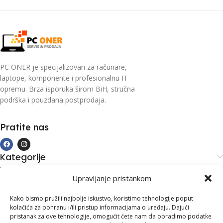
PC ONER je specijalizovan za računare,
laptope, komponente i profesionalnu IT
opremu. Brza isporuka širom BiH, stručna
podrška i pouzdana postprodaja.
Pratite nas
Kategorije
Kupovina i podrška
Upravljanje pristankom
Moj račun
Kontakt informacije
Kako bismo pružili najbolje iskustvo, koristimo tehnologije poput
kolačića za pohranu i/ili pristup informacijama o uređaju. Dajući
Branilaca Bosne, 75 300 Lukavac
pristanak za ove tehnologije, omogućit ćete nam da obradimo podatke