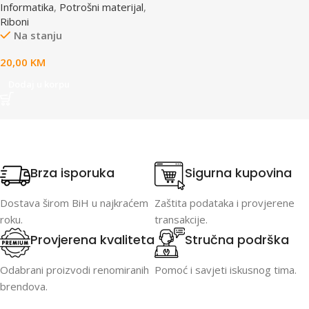
Informatika
,
Potrošni materijal
,
/4X0/5X0/8X0 (A4)S015633
Riboni
Na stanju
20,00
KM
Dodaj u korpu
Brza isporuka
Sigurna kupovina
Dostava širom BiH u najkraćem
Zaštita podataka i provjerene
roku.
transakcije.
Provjerena kvaliteta
Stručna podrška
Odabrani proizvodi renomiranih
Pomoć i savjeti iskusnog tima.
brendova.