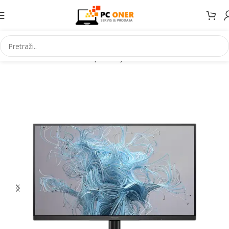
Početna
Informatika
PC periferija
Monitori