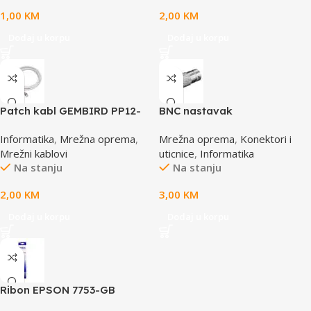
1,00
KM
2,00
KM
Dodaj u korpu
Dodaj u korpu
Patch kabl GEMBIRD PP12-
BNC nastavak
0.5M, 0,5m, cat.5e, grey
Informatika
,
Mrežna oprema
,
Mrežna oprema
,
Konektori i
Mrežni kablovi
uticnice
,
Informatika
Na stanju
Na stanju
2,00
KM
3,00
KM
Dodaj u korpu
Dodaj u korpu
Ribon EPSON 7753-GB
S015021, LQ 300 350