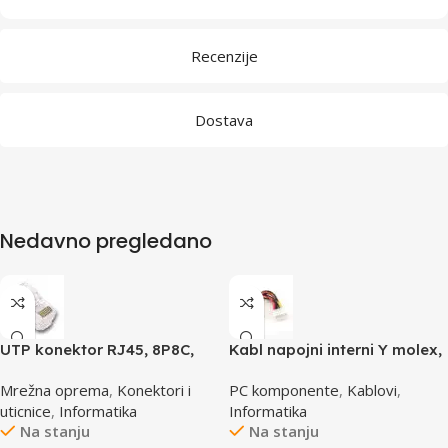
Recenzije
Dostava
Nedavno pregledano
UTP konektor RJ45, 8P8C,
Kabl napojni interni Y molex,
cat5e
GEMBIRD CC-PSU-1 molex
Mrežna oprema
,
Konektori i
PC komponente
,
Kablovi
,
4pin 1x female to 2x male
uticnice
,
Informatika
Informatika
Na stanju
Na stanju