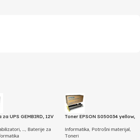
ja za UPS GEMBIRD, 12V
Toner EPSON S050034 yellow,
 BAT-12V4.5AH
za ACL2000
ilizatori, ...
,
Baterije za
Informatika
,
Potrošni materijal
,
formatika
Toneri