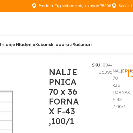
Prodaja: Trg slobode bb, Lukavac 75308
Servis:
Grijanje Hlađenje
Kućanski aparati
Računari
ICA 70 x 36 FORNAX F-43 ,100/1
SKU:
004-
1
NALJE
NALJEPNI
35395
70
PNICA
x36
70 x 36
FORNAX
FORNA
F-43
,100/1
X F-43
,100/1