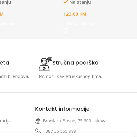
tanju
Na stanju
KM
123,00
KM
u korpu
Dodaj u korpu
teta
Stručna podrška
anih brendova.
Pomoć i savjeti iskusnog tima.
Kontakt informacije
racija
Branilaca Bosne, 75 300 Lukavac
e
+387 35 555 999