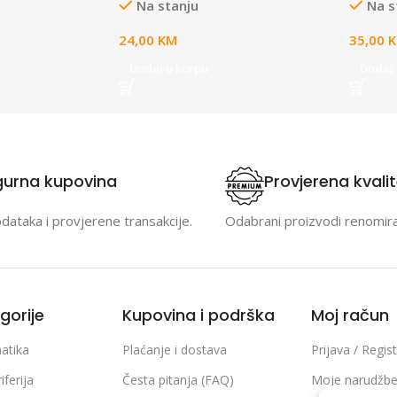
Na stanju
Na s
24,00
KM
35,00
Dodaj u korpu
Dodaj 
gurna kupovina
Provjerena kvali
odataka i provjerene transakcije.
Odabrani proizvodi renomir
gorije
Kupovina i podrška
Moj račun
atika
Plaćanje i dostava
Prijava / Regist
iferija
Česta pitanja (FAQ)
Moje narudžb