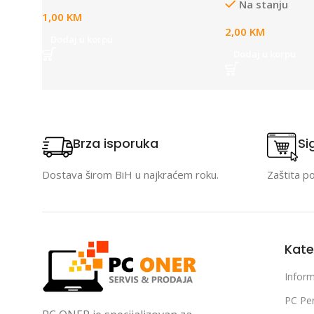
Na stanju
1,00
KM
2,00
KM
Dodaj u korpu
Dodaj u korpu
Brza isporuka
Si
Dostava širom BiH u najkraćem roku.
Zaštita p
Kate
Inform
PC Per