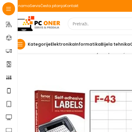
O nama
Servis
Česta pitanja
Kontakt
Elektronika
Informatika
Bijela tehnika
Kategorije
Početna
Informatika
Potrošni materijal
Papir
NALJEPN