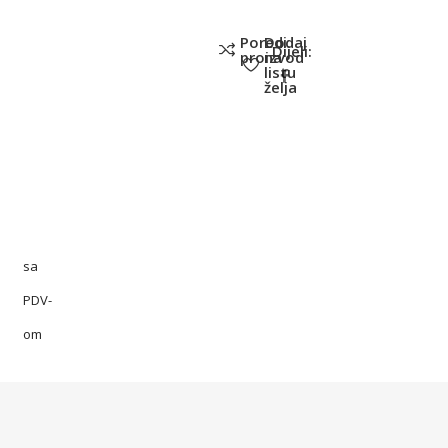
Poredi
Dodaj
Dijeli:
proizvod
na
listu
želja
sa
PDV-
om