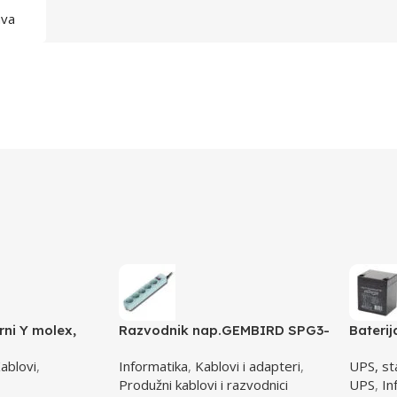
ava
rni Y molex,
Razvodnik nap.GEMBIRD SPG3-
Bateri
-1 molex 4pin
B-10C, 5 utičnica, prekidač,3m,
4,5 AH
ablovi
,
Informatika
,
Kablovi i adapteri
,
UPS, stab
male
osigurač, prenaponska zaštita
Produžni kablovi i razvodnici
UPS
,
In