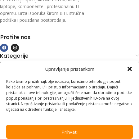
laptope, komponente i profesionalnu IT
opremu. Brza isporuka širom BiH, stručna
podrška i pouzdana postprodaja.
Pratite nas
Kategorije
Kupovina i podrška
Upravljanje pristankom
Moj račun
Kontakt informacije
Kako bismo pružili najbolje iskustvo, koristimo tehnologije poput
kolačića za pohranu i/ili pristup informacijama o uređaju. Dajući
Branilaca Bosne, 75 300 Lukavac
pristanak za ove tehnologije, omogućit ćete nam da obradimo podatke
poput ponašanja pri pretraživanju ili jedinstvenih ID-ova na ovoj
+387 35 555 999
stranici. Nepoštivanje pristanka ili povlačenje pristanka može negativno
utjecati na određene funkcije i značajke.
info@pconer.ba
ID: 4210115760008
Prihvati
PDV : 210115760008