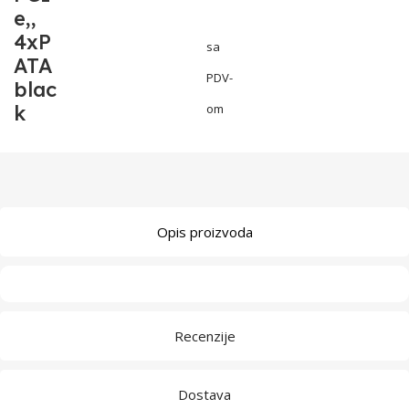
e,,
4xP
sa
ATA
PDV-
blac
k
om
Opis proizvoda
Recenzije
Dostava