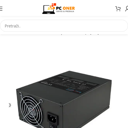
Početna
Informatika
PC komponente
Napojne jedinice