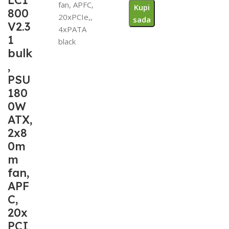
LC1
fan, APFC,
Kupi
800
20xPCIe,,
sada
V2.3
4xPATA
1
black
bulk
,
PSU
180
0W
ATX,
2x8
0m
m
fan,
APF
C,
20x
PCI