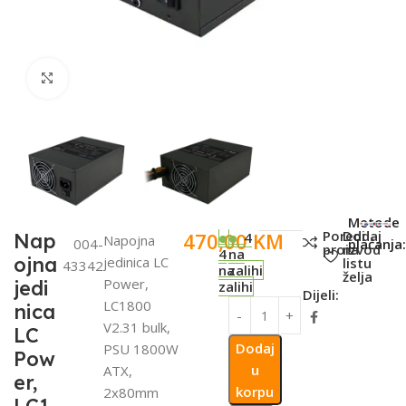
Click to enlarge
SKU:
Metode
Poredi
Dodaj
470,00
KM
Nap
4
Napojna
004-
plaćanja:
proizvod
na
4
na
ojna
jedinica LC
listu
43342
na
zalihi
želja
Power,
jedi
zalihi
Dijeli:
LC1800
nica
V2.31 bulk,
LC
Dodaj
PSU 1800W
Pow
u
ATX,
er,
korpu
2x80mm