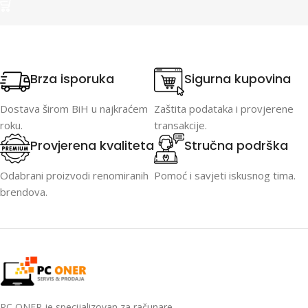
Brza isporuka
Sigurna kupovina
Dostava širom BiH u najkraćem
Zaštita podataka i provjerene
roku.
transakcije.
Provjerena kvaliteta
Stručna podrška
Odabrani proizvodi renomiranih
Pomoć i savjeti iskusnog tima.
brendova.
PC ONER je specijalizovan za računare,