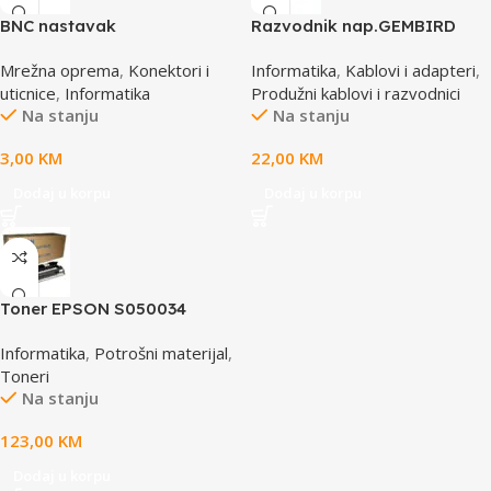
BNC nastavak
Razvodnik nap.GEMBIRD
SPG3-B-6C, 5 utičnica,
Mrežna oprema
,
Konektori i
Informatika
,
Kablovi i adapteri
,
prekidač, 1,8M, osigurač,
uticnice
,
Informatika
Produžni kablovi i razvodnici
prenaponska zaštita
Na stanju
Na stanju
3,00
KM
22,00
KM
Dodaj u korpu
Dodaj u korpu
Toner EPSON S050034
yellow, za ACL2000
Informatika
,
Potrošni materijal
,
Toneri
Na stanju
123,00
KM
Dodaj u korpu