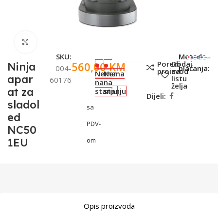
Click to enlarge
SKU:
Metode
Poredi
Dodaj
560,00
KM
Ninja
004-
plaćanja:
proizvod
na
Nema
Nema
apar
listu
60176
na
na
želja
at za
stanju
stanju
Dijeli:
sladol
sa
ed
PDV-
NC50
1EU
om
Opis proizvoda