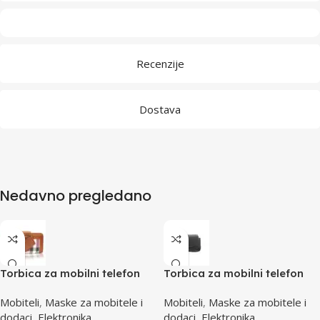
Recenzije
Dostava
Nedavno pregledano
Torbica za mobilni telefon
Torbica za mobilni telefon
SBOX MCF-02 S
SBOX MCF-34BL S
Mobiteli
,
Maske za mobitele i
Mobiteli
,
Maske za mobitele i
110x43x17mm
dodaci
,
Elektronika
dodaci
,
Elektronika