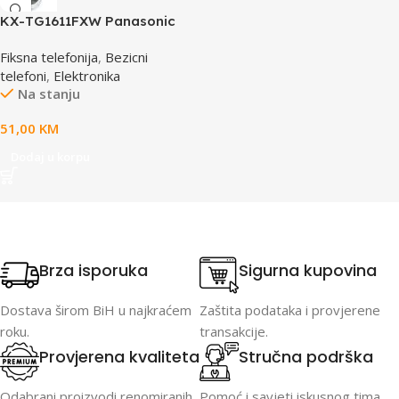
KX-TG1611FXW Panasonic
telefon crno / bijeli DECT CID
Fiksna telefonija
,
Bezicni
telefoni
,
Elektronika
Na stanju
51,00
KM
Dodaj u korpu
Brza isporuka
Sigurna kupovina
Dostava širom BiH u najkraćem
Zaštita podataka i provjerene
roku.
transakcije.
Provjerena kvaliteta
Stručna podrška
Odabrani proizvodi renomiranih
Pomoć i savjeti iskusnog tima.