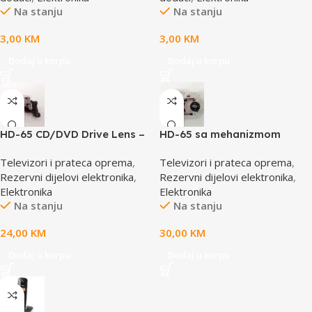
Na stanju
Na stanju
3,00
KM
3,00
KM
Dodaj u korpu
Dodaj u korpu
HD-65 CD/DVD Drive Lens –
HD-65 sa mehanizmom
laser AE-HD65
CD/DVD Drive Lens – laser
Televizori i prateca oprema
,
Televizori i prateca oprema
,
AE-HD65M
Rezervni dijelovi elektronika
,
Rezervni dijelovi elektronika
,
Elektronika
Elektronika
Na stanju
Na stanju
24,00
KM
30,00
KM
Dodaj u korpu
Dodaj u korpu