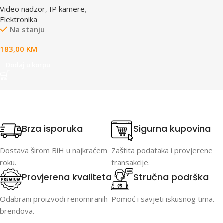
Video nadzor
,
IP kamere
,
Elektronika
Na stanju
183,00
KM
Dodaj u korpu
Brza isporuka
Sigurna kupovina
Dostava širom BiH u najkraćem
Zaštita podataka i provjerene
roku.
transakcije.
Provjerena kvaliteta
Stručna podrška
Odabrani proizvodi renomiranih
Pomoć i savjeti iskusnog tima.
brendova.