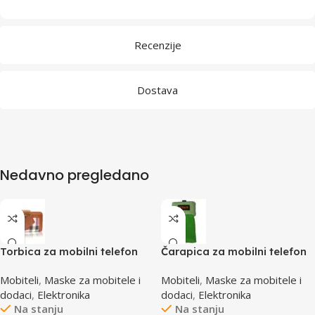
Recenzije
Dostava
Nedavno pregledano
Torbica za mobilni telefon
Čarapica za mobilni telefon
SBOX MCF-02 M
SBOX MCF-S5 zelena
Mobiteli
,
Maske za mobitele i
Mobiteli
,
Maske za mobitele i
110x45x17mm
65x100mm
dodaci
,
Elektronika
dodaci
,
Elektronika
Na stanju
Na stanju