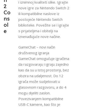
h
i iznimnoj kvaliteti slike. Igrajte
2
nove igre za Nintendo Switch 2
Co
ili kompatibilne naslove iz
ns
postojeće Nintendo Switch
ol
biblioteke. Povežite se i igrajte
e
s prijateljima i obitelji na
iznenađujuće nove načine.
GameChat – novi način
društvenog igranja
GameChat omogućuje igračima
da razgovaraju i igraju zajedno
kao da su u istoj prostoriji, bez
obzira na udaljenost. Do 12
igrača može sudjelovati u
glasovnom razgovoru, a do 4
mogu dijeliti zaslon.
Povezivanjem kompatibilne
USB-C kamere, kao što je