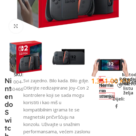
Click to enlarge
SKU:
Meto
Poredi
Doda
1.351,00
KM
Ni
Svi zajedno. Bilo kada. Bilo gdje.
004-
plaćan
proizv
na
Nema
Nema
nt
Otkrijte redizajnirane Joy-Con 2
listu
60466
na
na
želja
kontrolere koji se sada mogu
en
stanju
stanju
Dijeli:
koristiti i kao miš u
do
kompatibilnim igrama te se
S
magnetski pričvršćuju na
wi
konzolu. Uživajte u snažnim
tc
performansama, većem zaslonu