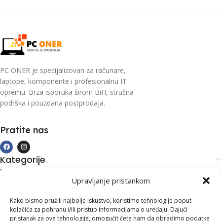
PC ONER je specijalizovan za računare,
laptope, komponente i profesionalnu IT
opremu. Brza isporuka širom BiH, stručna
podrška i pouzdana postprodaja.
Pratite nas
Kategorije
Kupovina i podrška
Upravljanje pristankom
Moj račun
Kontakt informacije
Kako bismo pružili najbolje iskustvo, koristimo tehnologije poput
kolačića za pohranu i/ili pristup informacijama o uređaju. Dajući
Branilaca Bosne, 75 300 Lukavac
pristanak za ove tehnologije, omogućit ćete nam da obradimo podatke