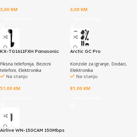
3,00
KM
3,00
KM
Dodaj u korpu
Dodaj u korpu
KX-TG1611FXH Panasonic
Arctic GC Pro
telefon crni DECT CID
Fiksna telefonija
,
Bezicni
Konzole za igranje
,
Dodaci
,
telefoni
,
Elektronika
Elektronika
Na stanju
Na stanju
51,00
KM
81,00
KM
Dodaj u korpu
Dodaj u korpu
Airlive WN-150CAM 150Mbps
Dual Stream IP camera