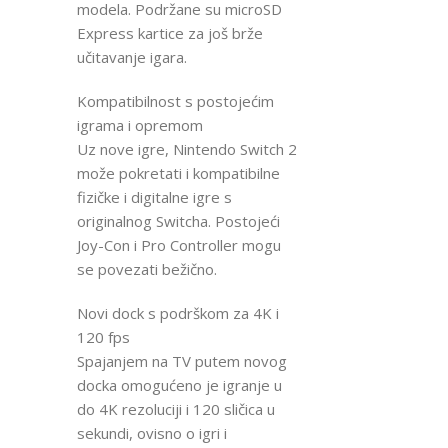
modela. Podržane su microSD
Express kartice za još brže
učitavanje igara.
Kompatibilnost s postojećim
igrama i opremom
Uz nove igre, Nintendo Switch 2
može pokretati i kompatibilne
fizičke i digitalne igre s
originalnog Switcha. Postojeći
Joy-Con i Pro Controller mogu
se povezati bežično.
Novi dock s podrškom za 4K i
120 fps
Spajanjem na TV putem novog
docka omogućeno je igranje u
do 4K rezoluciji i 120 sličica u
sekundi, ovisno o igri i