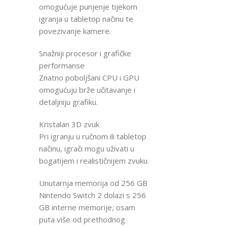
omogućuje punjenje tijekom
igranja u tabletop načinu te
povezivanje kamere.
Snažniji procesor i grafičke
performanse
Znatno poboljšani CPU i GPU
omogućuju brže učitavanje i
detaljniju grafiku.
Kristalan 3D zvuk
Pri igranju u ručnom ili tabletop
načinu, igrači mogu uživati u
bogatijem i realističnijem zvuku.
Unutarnja memorija od 256 GB
Nintendo Switch 2 dolazi s 256
GB interne memorije, osam
puta više od prethodnog