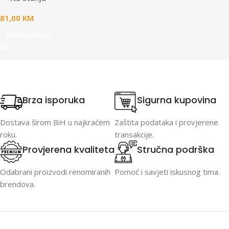
81,00
KM
Dodaj u korpu
Brza isporuka
Sigurna kupovina
Dostava širom BiH u najkraćem
Zaštita podataka i provjerene
roku.
transakcije.
Provjerena kvaliteta
Stručna podrška
Odabrani proizvodi renomiranih
Pomoć i savjeti iskusnog tima.
brendova.