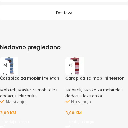
Dostava
Nedavno pregledano
Čarapica za mobilni telefon
Čarapica za mobilni telefon
SBOX MCF-S13 plavo-bijela
SBOX MCF-S16 crveno-roza-
Mobiteli
,
Maske za mobitele i
Mobiteli
,
Maske za mobitele i
65x100mm
bijela 65x100mm
dodaci
,
Elektronika
dodaci
,
Elektronika
Na stanju
Na stanju
3,00
KM
3,00
KM
Dodaj u korpu
Dodaj u korpu