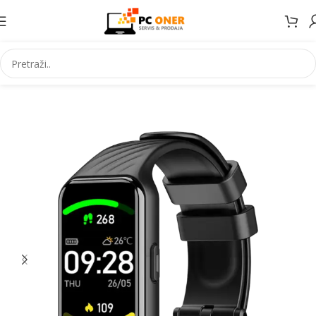
Početna
Elektronika
Satovi
Pametni satovi