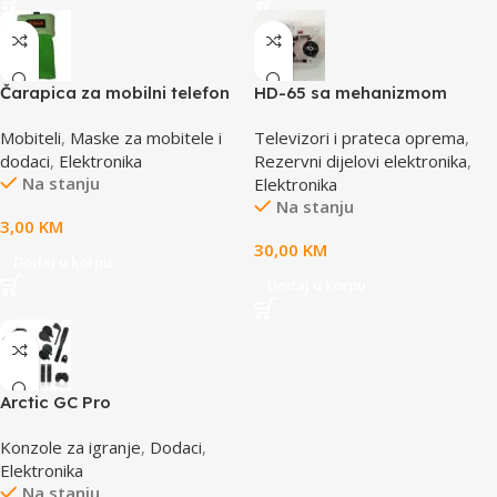
Čarapica za mobilni telefon
HD-65 sa mehanizmom
SBOX MCF-S5 zelena
CD/DVD Drive Lens – laser
Mobiteli
,
Maske za mobitele i
Televizori i prateca oprema
,
65x100mm
AE-HD65M
dodaci
,
Elektronika
Rezervni dijelovi elektronika
,
Na stanju
Elektronika
Na stanju
3,00
KM
30,00
KM
Dodaj u korpu
Dodaj u korpu
Arctic GC Pro
Konzole za igranje
,
Dodaci
,
Elektronika
Na stanju