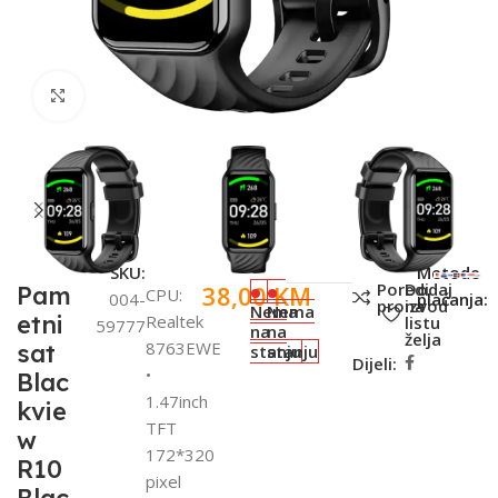
Click to enlarge
SKU:
Metode
Poredi
Dodaj
38,00
KM
Pam
CPU:
004-
plaćanja:
proizvod
na
Nema
Nema
etni
Realtek
listu
59777
na
na
želja
8763EWE
sat
stanju
stanju
Dijeli:
•
Blac
1.47inch
kvie
TFT
w
172*320
R10
pixel