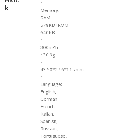
Blac
•
k
Memory:
RAM
578KB+ROM
640KB
•
300mAh
• 30.9g
•
43.50*27.6*11.7mm
•
Language:
English,
German,
French,
Italian,
Spanish,
Russian,
Portuguese,