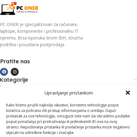
PC ONER je specijalizovan za računare,
laptope, komponente i profesionalnu IT
opremu. Brza isporuka širom BiH, stručna
podrška i pouzdana postprodaja.
Pratite nas
Kategorije
Kupovina i podrška
Upravljanje pristankom
Moj račun
Kontakt informacije
Kako bismo pružili najbolje iskustvo, koristimo tehnologije poput
kolačića za pohranu i/ili pristup informacijama o uređaju. Dajući
Branilaca Bosne, 75 300 Lukavac
pristanak za ove tehnologije, omogućit ćete nam da obradimo podatke
poput ponašanja pri pretraživanju ili jedinstvenih ID-ova na ovoj
+387 35 555 999
stranici. Nepoštivanje pristanka ili povlačenje pristanka može negativno
utjecati na određene funkcije i značajke.
info@pconer.ba