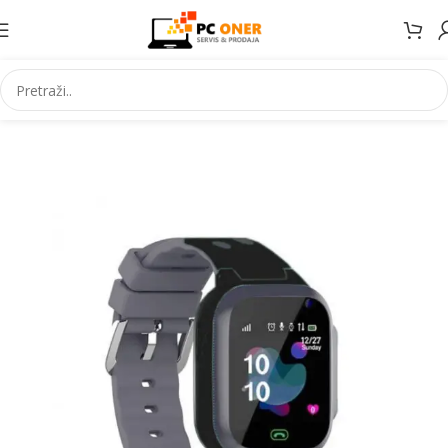
Početna
Elektronika
Satovi
Pametni satovi