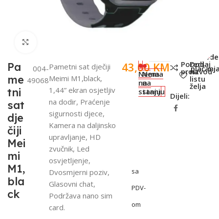
Click to enlarge
SKU:
Metode
Poredi
Dodaj
43,00
KM
Pa
Pametni sat dječiji
004-
plaćanja
proizvod
na
Nema
Nema
me
Meimi M1,black,
listu
49068
na
na
želja
1,44” ekran osjetljiv
tni
stanju
stanju
Dijeli:
na dodir, Praćenje
sat
sigurnosti djece,
dje
Kamera na daljinsko
čiji
upravljanje, HD
Mei
zvučnik, Led
mi
osvjetljenje,
M1,
sa
Dvosmjerni poziv,
bla
Glasovni chat,
PDV-
ck
Podržava nano sim
om
card.