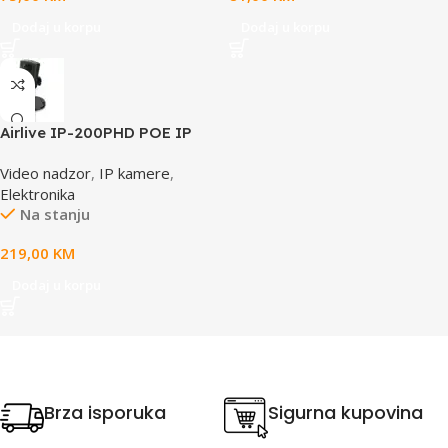
Dodaj u korpu
Dodaj u korpu
Airlive IP-200PHD POE IP
camera
Video nadzor
,
IP kamere
,
Elektronika
Na stanju
219,00
KM
Dodaj u korpu
Brza isporuka
Sigurna kupovina