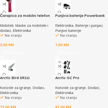
Čarapica za mobilni telefon
Punjiva baterije Powerbank
SBOX MCF-S3 pink-roza
Li-Ion Polymer 1500mAh
Mobiteli
,
Maske za mobitele i
Elektronika
,
Baterije i punjaci
,
65x100mm
168267 MANHATTAN
dodaci
,
Elektronika
Punjive baterije
Na stanju
Na stanju
3,00
KM
7,00
KM
Dodaj u korpu
Dodaj u korpu
Arctic Bird SR111
Arctic GC Pro
Konzole za igranje
,
Dodaci
,
Konzole za igranje
,
Dodaci
,
Elektronika
Elektronika
Na stanju
Na stanju
75,00
KM
81,00
KM