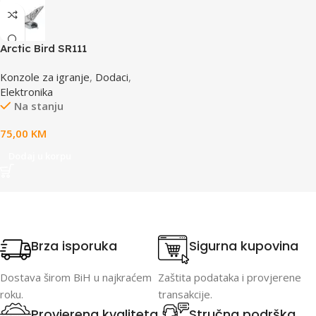
Arctic Bird SR111
Konzole za igranje
,
Dodaci
,
Elektronika
Na stanju
75,00
KM
Dodaj u korpu
Brza isporuka
Sigurna kupovina
Dostava širom BiH u najkraćem
Zaštita podataka i provjerene
roku.
transakcije.
Provjerena kvaliteta
Stručna podrška