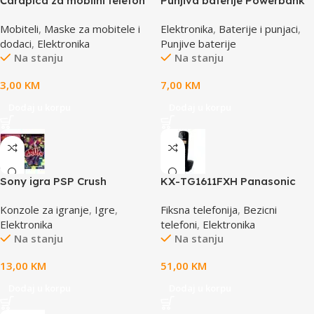
Čarapica za mobilni telefon
Punjiva baterije Powerbank
SBOX MCF-S5 zelena
Li-Ion Polymer 1500mAh
Mobiteli
,
Maske za mobitele i
Elektronika
,
Baterije i punjaci
,
65x100mm
168267 MANHATTAN
dodaci
,
Elektronika
Punjive baterije
Na stanju
Na stanju
3,00
KM
7,00
KM
Dodaj u korpu
Dodaj u korpu
Sony igra PSP Crush
KX-TG1611FXH Panasonic
telefon crni DECT CID
Konzole za igranje
,
Igre
,
Fiksna telefonija
,
Bezicni
Elektronika
telefoni
,
Elektronika
Na stanju
Na stanju
13,00
KM
51,00
KM
Dodaj u korpu
Dodaj u korpu