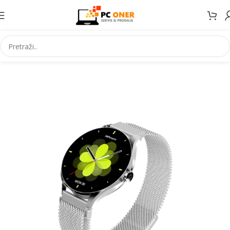
Početna
Elektronika
Satovi
Pametni satovi