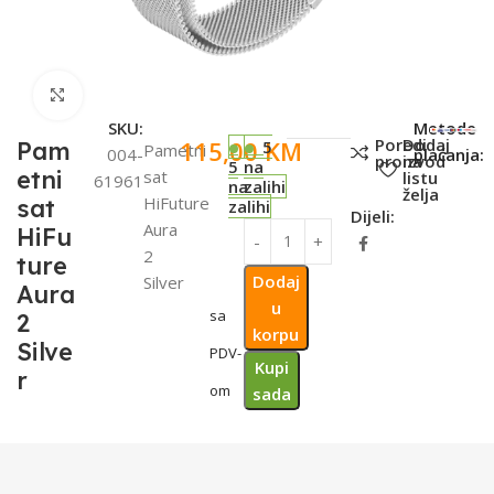
Click to enlarge
SKU:
Metode
Poredi
Dodaj
115,00
KM
Pam
5
Pametni
004-
plaćanja:
proizvod
na
5
na
etni
sat
listu
61961
na
zalihi
želja
HiFuture
sat
zalihi
Dijeli:
Aura
HiFu
2
ture
Dodaj
Silver
Aura
u
sa
2
korpu
Silve
PDV-
Kupi
r
om
sada