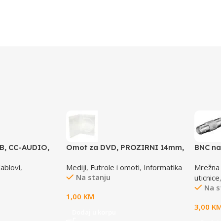
SB, CC-AUDIO,
Omot za DVD, PROZIRNI 14mm,
BNC na
DVD-1P
ablovi
,
Mediji
,
Futrole i omoti
,
Informatika
Mrežna
Na stanju
uticnice
Na s
1,00
KM
3,00
K
Dodaj u korpu