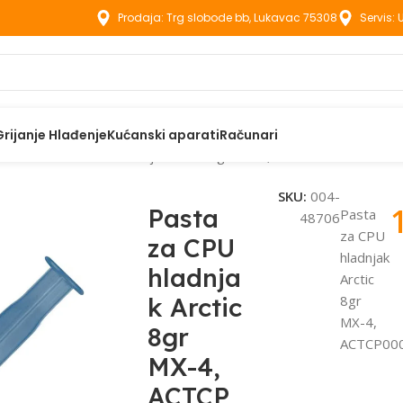
Prodaja: Trg slobode bb, Lukavac 75308
Servis:
Grijanje Hlađenje
Kućanski aparati
Računari
aste
Pasta za CPU hladnjak Arctic 8gr MX-4, ACTCP00059A
SKU:
004-
Pasta
Pasta
48706
za CPU
za CPU
hladnjak
hladnja
Arctic
k Arctic
8gr
MX-4,
8gr
ACTCP00
MX-4,
ACTCP