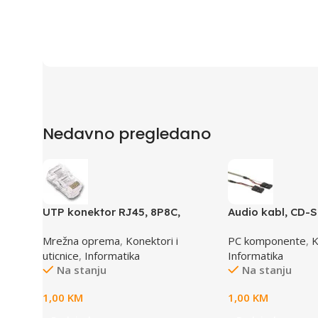
Nedavno pregledano
UTP konektor RJ45, 8P8C,
Audio kabl, CD-
cat5e
GEMBIRD
Mrežna oprema
,
Konektori i
PC komponente
,
K
uticnice
,
Informatika
Informatika
Na stanju
Na stanju
1,00
KM
1,00
KM