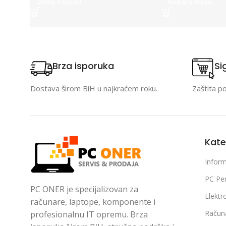
Dodaj u korpu
Dodaj u korpu
Brza isporuka
Si
Dostava širom BiH u najkraćem roku.
Zaštita p
Kate
Inform
PC Per
PC ONER je specijalizovan za
Elektr
računare, laptope, komponente i
Račun
profesionalnu IT opremu. Brza