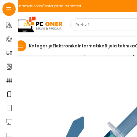
O nama
Servis
Česta pitanja
Kontakt
Elektronika
Informatika
Bijela tehnika
Kategorije
Početna
Informatika
PC komponente
CPU cooler-i i p