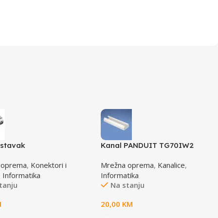
stavak
Kanal PANDUIT TG70IW2
 oprema
,
Konektori i
Mrežna oprema
,
Kanalice
,
,
Informatika
Informatika
tanju
Na stanju
M
20,00
KM