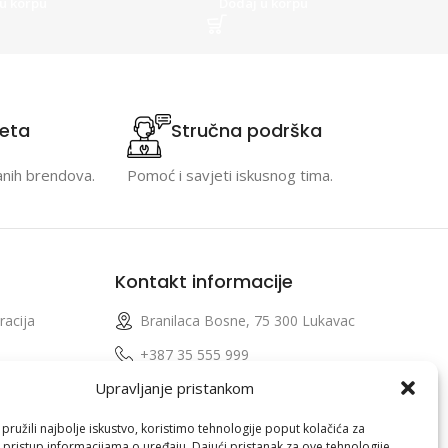
u korpu
Dodaj u korpu
teta
Stručna podrška
anih brendova.
Pomoć i savjeti iskusnog tima.
Kontakt informacije
racija
Branilaca Bosne, 75 300 Lukavac
e
+387 35 555 999
Upravljanje pristankom
info@pconer.ba
izvoda
ID: 4210115760008
ružili najbolje iskustvo, koristimo tehnologije poput kolačića za
i pristup informacijama o uređaju. Dajući pristanak za ove tehnologije,