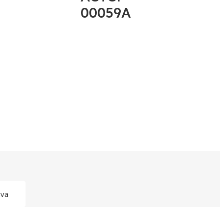
00059A
ava