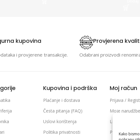
Dodaj 
gurna kupovina
Provjerena kvali
odataka i provjerene transakcije.
Odabrani proizvodi renomir
gorije
Kupovina i podrška
Moj račun
atika
Plaćanje i dostava
Prijava / Regist
iferija
Česta pitanja (FAQ)
Moje narudžb
onika
Uslovi korištenja
Lista želja
ari
Politika privatnosti
Poređenje pro
Kako bismo p
pohranu i/il