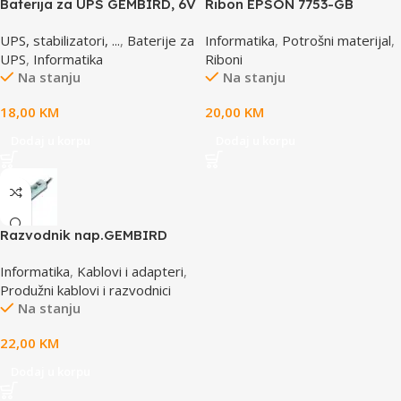
Baterija za UPS GEMBIRD, 6V
Ribon EPSON 7753-GB
4,5 AH BAT-6V4.5AH
S015021, LQ 300 350
UPS, stabilizatori, ...
,
Baterije za
Informatika
,
Potrošni materijal
,
/4X0/5X0/8X0 (A4)S015633
UPS
,
Informatika
Riboni
Na stanju
Na stanju
18,00
KM
20,00
KM
Dodaj u korpu
Dodaj u korpu
Razvodnik nap.GEMBIRD
SPG3-B-6C, 5 utičnica,
Informatika
,
Kablovi i adapteri
,
prekidač, 1,8M, osigurač,
Produžni kablovi i razvodnici
prenaponska zaštita
Na stanju
22,00
KM
Dodaj u korpu