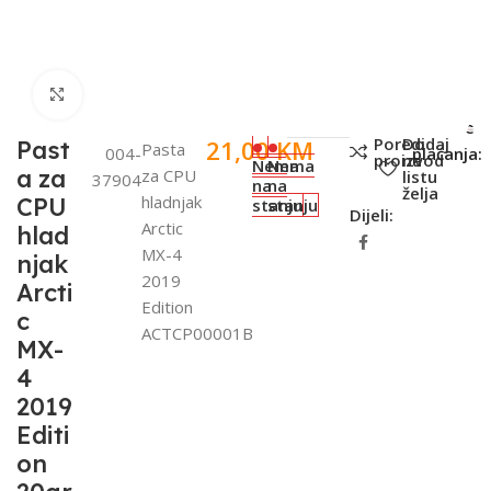
Click to enlarge
SKU:
Metode
Poredi
Dodaj
21,00
KM
Past
Pasta
004-
plaćanja:
proizvod
na
Nema
Nema
a za
za CPU
listu
37904
na
na
želja
hladnjak
CPU
stanju
stanju
Dijeli:
Arctic
hlad
MX-4
njak
2019
Arcti
Edition
c
ACTCP00001B
MX-
4
2019
Editi
on