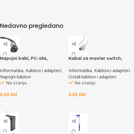
Nedavno pregledano
Napojni kabl, PC-186,
Kabal za master switch,
GEMBIRD, 1,8m
MD6M/MD6M, CC-143-6,
Informatika
,
Kablovi i adapteri
,
Informatika
,
Kablovi i adapteri
,
GEMBIRD
Napojni kablovi
Ostali kablovi i adapteri
Na stanju
Na stanju
6,00
KM
6,00
KM
Dodaj u korpu
Dodaj u korpu