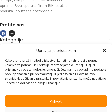
laptope, komponente i profesionalnu IT
opremu. Brza isporuka širom BiH, stručna
podrška i pouzdana postprodaja.
Pratite nas
Kategorije
Kupovina i podrška
Upravljanje pristankom
Moj račun
Kontakt informacije
Kako bismo pružili najbolje iskustvo, koristimo tehnologije poput
kolačića za pohranu i/ili pristup informacijama o uređaju. Dajući
Branilaca Bosne, 75 300 Lukavac
pristanak za ove tehnologije, omogućit ćete nam da obradimo podatke
poput ponašanja pri pretraživanju ili jedinstvenih ID-ova na ovoj
+387 35 555 999
stranici. Nepoštivanje pristanka ili povlačenje pristanka može negativno
utjecati na određene funkcije i značajke.
info@pconer.ba
ID: 4210115760008
Prihvati
PDV : 210115760008