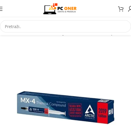
Početna
Informatika
PC komponente
CPU cooler-i i paste