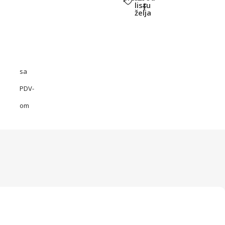
listu
želja
sa
PDV-
om