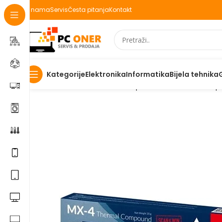
O nama
Servis
Česta pitanja
Kontakt
Elektronika
Informatika
Bijela tehnika
Kategorije
Početna
Informatika
PC komponente
CPU cooler-i i p