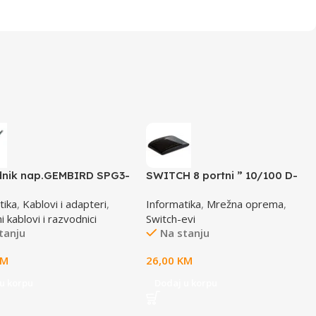
nik nap.GEMBIRD SPG3-
SWITCH 8 portni ” 10/100 D-
 utičnica, prekidač, 1,8M,
LINK, DES-1008D
tika
,
Kablovi i adapteri
,
Informatika
,
Mrežna oprema
,
ač, prenaponska zaštita
 kablovi i razvodnici
Switch-evi
tanju
Na stanju
KM
26,00
KM
u korpu
Dodaj u korpu