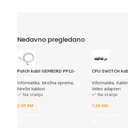
Nedavno pregledano
Patch kabl GEMBIRD PP12-
CPU SWITCH kab
0.5M, 0,5m, cat.5e, grey
6,25M/15M+6M+
Informatika
,
Mrežna oprema
,
Informatika
,
Kablov
Mrežni kablovi
Video adapteri
Na stanju
Na stanju
2,00
KM
7,00
KM
Dodaj u korpu
Dodaj u korpu