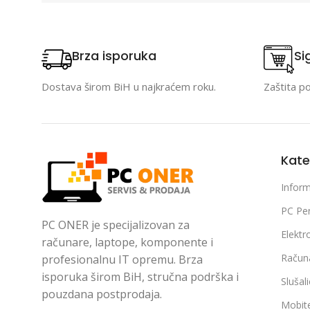
Brza isporuka
Si
Dostava širom BiH u najkraćem roku.
Zaštita p
Kate
Inform
PC Per
PC ONER je specijalizovan za
Elektr
računare, laptope, komponente i
Račun
profesionalnu IT opremu. Brza
isporuka širom BiH, stručna podrška i
Slušal
pouzdana postprodaja.
Mobite