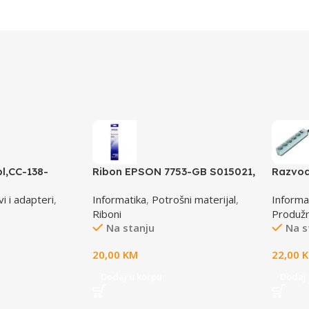
l,CC-138-
Ribon EPSON 7753-GB S015021,
Razvod
6M, GEMBIRD
LQ 300 350 /4X0/5X0/8X0
B-6C, 5
i i adapteri
,
Informatika
,
Potrošni materijal
,
Informa
(A4)S015633
osigur
Riboni
Produžni
Na stanju
Na s
20,00
KM
22,00
Dodaj u korpu
Dodaj 