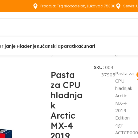
Prodaja: Trg slobode bb, Lukavac 75308
Servis:
Grijanje Hlađenje
Kućanski aparati
Računari
aste
Pasta za CPU hladnjak Arctic MX-4 2019 Edition 4gr ACTC
SKU:
004-
Pasta
Pasta za
37905
CPU
za CPU
hladnjak
hladnja
Arctic
k
MX-4
2019
Arctic
Edition
MX-4
4gr
ACTCP00
2019