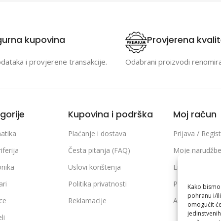
gurna kupovina
Provjerena kvali
odataka i provjerene transakcije.
Odabrani proizvodi renomir
gorije
Kupovina i podrška
Moj račun
atika
Plaćanje i dostava
Prijava / Regist
iferija
Česta pitanja (FAQ)
Moje narudžb
onika
Uslovi korištenja
Lista želja
ari
Politika privatnosti
Poređenje pro
Kako bismo p
pohranu i/il
ice
Reklamacije
Adrese i podaci
omogućit će
jedinstvenih
li