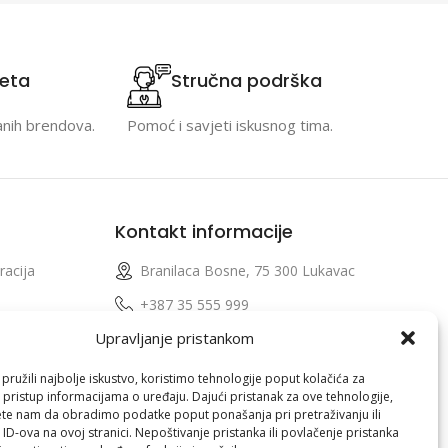
teta
Stručna podrška
anih brendova.
Pomoć i savjeti iskusnog tima.
Kontakt informacije
racija
Branilaca Bosne, 75 300 Lukavac
e
+387 35 555 999
Upravljanje pristankom
info@pconer.ba
izvoda
ID: 4210115760008
ružili najbolje iskustvo, koristimo tehnologije poput kolačića za
i pristup informacijama o uređaju. Dajući pristanak za ove tehnologije,
 profila
PDV : 210115760008
te nam da obradimo podatke poput ponašanja pri pretraživanju ili
 ID-ova na ovoj stranici. Nepoštivanje pristanka ili povlačenje pristanka